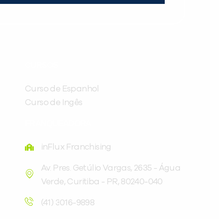
CURSOS
Curso de Espanhol
Curso de Ingês
FRANQUEADORA
inFlux Franchising
Av. Pres. Getúlio Vargas, 2635 - Água
Verde, Curitiba - PR, 80240-040
(41) 3016-9898