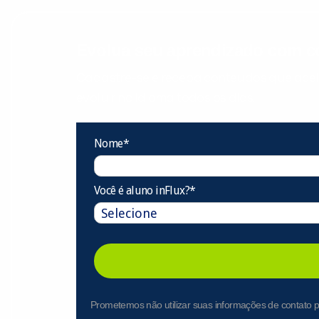
Evolua seu aprendizado com co
Cadastre-se e receba conteúdos que acele
evoluir no idioma todos os dias.
Nome*
Você é aluno inFlux?*
Prometemos não utilizar suas informações de contato p