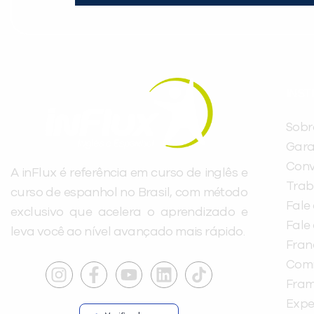
INST
Sobr
Gara
Conv
A inFlux é referência em curso de inglês e
Trab
curso de espanhol no Brasil, com método
Fale
exclusivo que acelera o aprendizado e
Fale
leva você ao nível avançado mais rápido.
Fra
Com
Fra
Expe