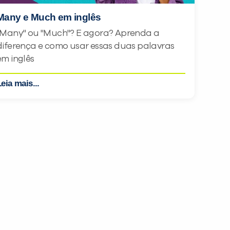
Many e Much em inglês
"Many" ou "Much"? E agora? Aprenda a
diferença e como usar essas duas palavras
em inglês
eia mais...