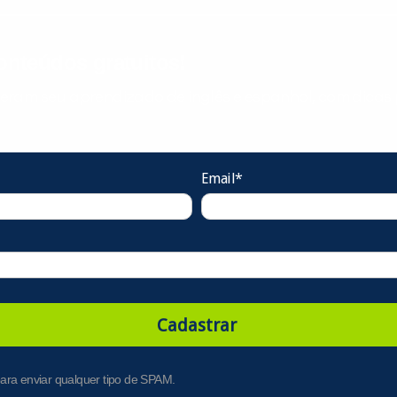
nteúdos gratuitos!
ram seu aprendizado de inglês e espanhol, com dicas p
Email*
Cadastrar
ara enviar qualquer tipo de SPAM.