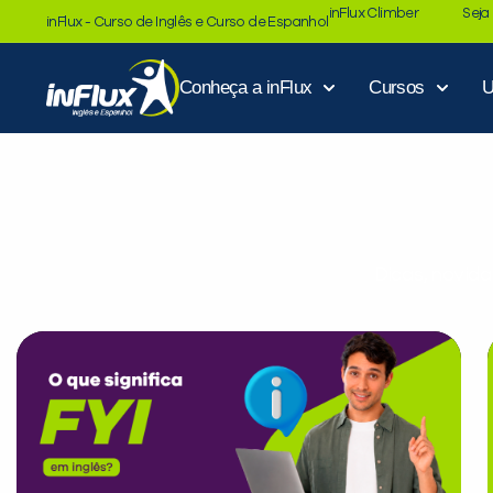
inFlux Climber
Seja
inFlux - Curso de Inglês e Curso de Espanhol
Conheça a inFlux
Cursos
U
Dicas, novida