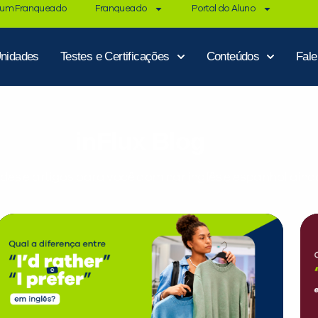
 um Franqueado
Franqueado
Portal do Aluno
nidades
Testes e Certificações
Conteúdos
Fal
inFlux Blog
des e artigos para você dominar inglês e espanhol aind