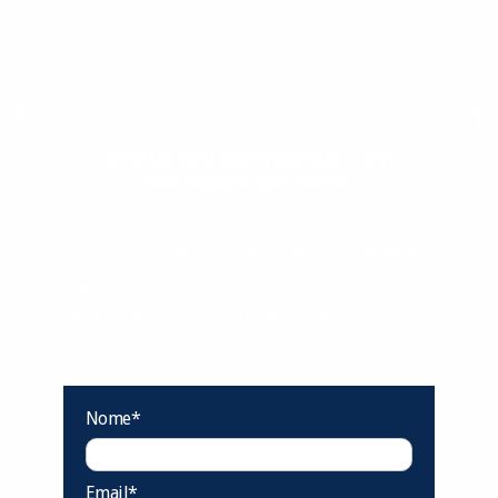
Evolua seu aprendizado com
conteúdos gratuitos!
Cadastre-se e receba conteúdos que
aceleram seu aprendizado de inglês e
espanhol, com dicas práticas e materiais
gratuitos para evoluir no idioma todos os
dias.
Nome*
Email*