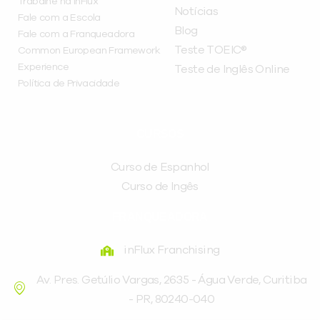
Trabalhe na inFlux
Notícias
Fale com a Escola
Blog
Fale com a Franqueadora
Teste TOEIC®
Common European Framework
Experience
Teste de Inglês Online
Política de Privacidade
CURSOS
Curso de Espanhol
Curso de Ingês
FRANQUEADORA
inFlux Franchising
Av. Pres. Getúlio Vargas, 2635 - Água Verde, Curitiba
- PR, 80240-040