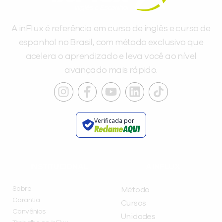
A inFlux é referência em curso de inglês e curso de
espanhol no Brasil, com método exclusivo que
acelera o aprendizado e leva você ao nível
avançado mais rápido.
Verificada por
INSTITUCIONAL
A INFLUX
Sobre
Método
Garantia
Cursos
Convênios
Unidades