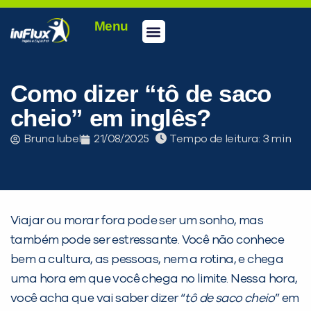
Menu
Conheça a inFlux
Testes e Certificações
Fale Conosco
Portal do aluno
inFlux Climber
Seja um franqueado
Como dizer “tô de saco
cheio” em inglês?
Bruna Iubel
21/08/2025
Tempo de leitura:
Viajar ou morar fora pode ser um sonho, mas
também pode ser estressante. Você não conhece
bem a cultura, as pessoas, nem a rotina, e chega
uma hora em que você chega no limite. Nessa hora,
você acha que vai saber dizer “
tô de saco cheio
” em