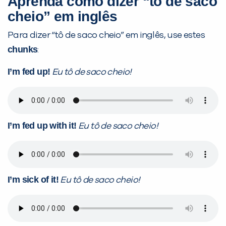
Aprenda como dizer “tô de saco
cheio” em inglês
Você é aluno inFlux?
Para dizer “tô de saco cheio” em inglês, use estes
Sim
Não
chunks
:
I’m fed up!
Eu tô de saco cheio!
I’m fed up with it!
Eu tô de saco cheio!
VOLTAR
I’m sick of it!
Eu tô de saco cheio!