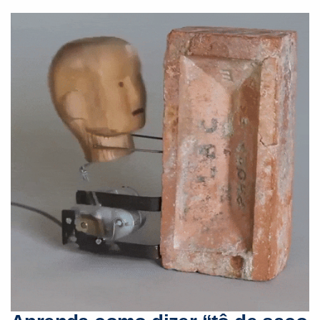
Preencha com seus dados abaixo e
já vamos te colocar em contato
com a
: