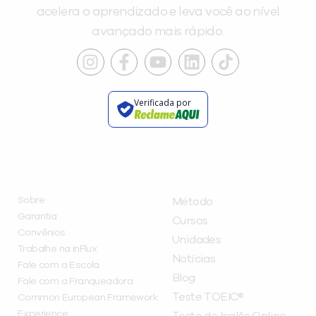
acelera o aprendizado e leva você ao nível
avançado mais rápido.
Verificada por
INSTITUCIONAL
A INFLUX
Sobre
Método
Garantia
Cursos
Convênios
Unidades
Trabalhe na inFlux
Notícias
Fale com a Escola
Blog
Fale com a Franqueadora
Teste TOEIC®
Common European Framework
Experience
Teste de Inglês Online