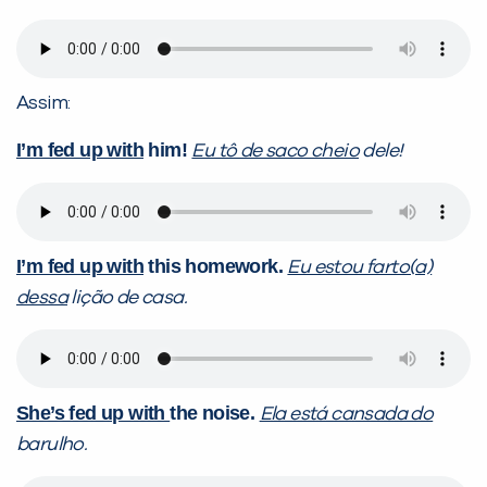
Assim:
I’m fed up with
him!
Eu tô de saco cheio
dele!
I’m fed up with
this homework.
Eu estou farto(a)
dessa
lição de casa.
She’s fed up with
the noise.
Ela está cansada do
barulho.