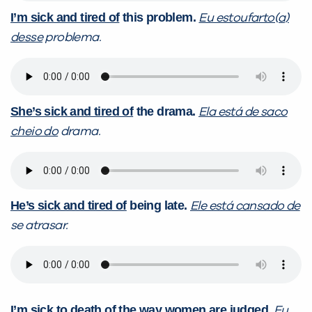
I’m sick and tired of
this problem.
Eu estoufarto(a)
desse
problema.
She’s sick and tired of
the drama.
Ela está de saco
cheio do
drama.
He’s sick and tired of
being late.
Ele está cansado de
se atrasar.
I’m sick to death of
the way women are judged.
Eu