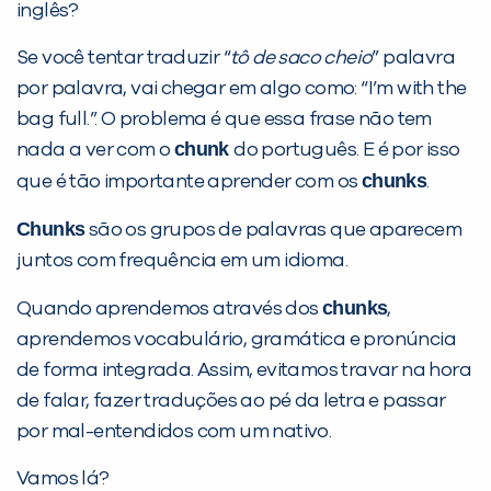
inglês?
Se você tentar traduzir “
tô
de saco cheio
” palavra
por palavra, vai chegar em algo como: “I’m with the
bag full.”. O problema é que essa frase não tem
chunk
nada a ver com o
do português. E é por isso
chunks
que é tão importante aprender com os
.
Chunks
são os grupos de palavras que aparecem
juntos com frequência em um idioma.
PEÇA UMA DEMONSTRAÇÃO DE MÉTODO
chunks
Quando aprendemos através dos
,
aprendemos vocabulário, gramática e pronúncia
Desculpe!
de forma integrada. Assim, evitamos travar na hora
Não encontramos nenhuma unidade
de falar, fazer traduções ao pé da letra e passar
inFlux nesta cidade ou bairro que
por mal-entendidos com um nativo.
você digitou.
Vamos lá?