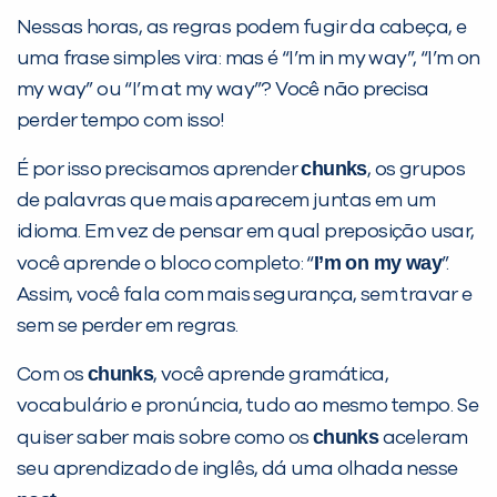
Nessas horas, as regras podem fugir da cabeça, e
uma frase simples vira: mas é “I’m in my way”, “I’m on
my way” ou “I’m at my way”? Você não precisa
perder tempo com isso!
chunks
É por isso precisamos aprender
, os grupos
de palavras que mais aparecem juntas em um
idioma. Em vez de pensar em qual preposição usar,
I’m on my way
você aprende o bloco completo: “
”.
PEÇA UMA DEMONSTRAÇÃO DE MÉTODO
Assim, você fala com mais segurança, sem travar e
sem se perder em regras.
Desculpe!
chunks
Com os
, você aprende gramática,
Não encontramos nenhuma unidade
vocabulário e pronúncia, tudo ao mesmo tempo. Se
inFlux nesta cidade ou bairro que
chunks
quiser saber mais sobre como os
aceleram
você digitou.
seu aprendizado de inglês, dá uma olhada nesse