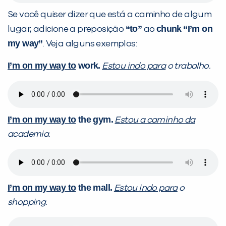
Se você quiser dizer que está a caminho de algum
“to”
chunk
“I’m on
lugar, adicione a preposição
ao
my way”
. Veja alguns exemplos:
I’m on my way to
work.
Estou indo para
o trabalho.
I’m on my way to
the gym.
Estou a caminho da
academia.
I’m on my way to
the mall.
Estou indo para
o
shopping.