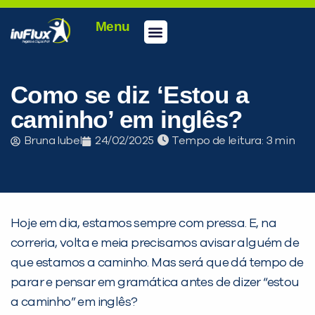
Menu
Conheça a inFlux
Testes e Certificações
Fale Conosco
Portal do aluno
inFlux Climber
Seja um franqueado
Como se diz ‘Estou a
caminho’ em inglês?
Bruna Iubel
24/02/2025
Tempo de leitura:
Hoje em dia, estamos sempre com pressa. E, na
correria, volta e meia precisamos avisar alguém de
que estamos a caminho. Mas será que dá tempo de
parar e pensar em gramática antes de dizer “estou
a caminho” em inglês?