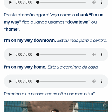
chunk
“I’m on
Preste atenção agora! Veja como o
my way”
“downtown”
fica quando usamos
ou
“home”
:
I’m on my way
downtown.
Estou indo para
o centro.
I’m on my way
home.
Estou a caminho
de casa.
to
Perceba que nesses casos não usamos o “
”.