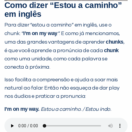
Como dizer “Estou a caminho”
em inglês
Você é aluno inFlux?
Sim
Não
Para dizer “estou a caminho” em inglês, use o
I’m on my way
chunk: “
.”. E como já mencionamos,
chunks
uma das grandes vantagens de aprender
,
chunk
é que você aprende a pronúncia de cada
como uma unidade, como cada palavra se
conecta à próxima.
VOLTAR
Isso facilita a compreensão e ajuda a soar mais
natural ao falar. Então não esqueça de dar play
nos áudios e praticar a pronuncia:
I’m on my way.
Estou a caminho. / Estou indo.