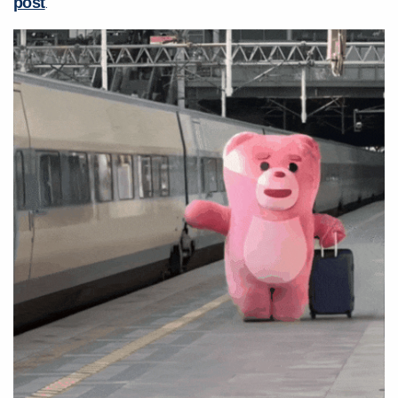
post
.
Preencha com seus dados abaixo e
já vamos te colocar em contato
com a
: