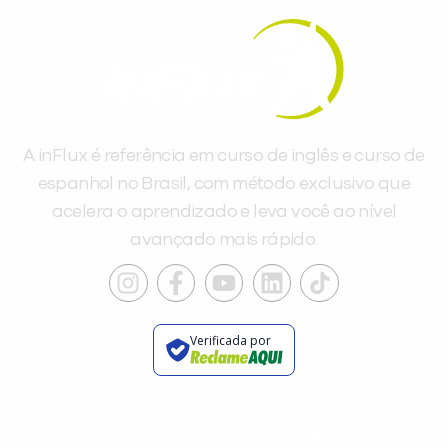
A inFlux é referência em curso de inglês e curso de
espanhol no Brasil, com método exclusivo que
acelera o aprendizado e leva você ao nível
avançado mais rápido.
Verificada por
INSTITUCIONAL
A INFLUX