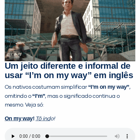
Um jeito diferente e informal de
usar “I’m on my way” em inglês
“I’m on my way”
Os nativos costumam simplificar
,
“I’m”
omitindo o
, mas o significado continua o
mesmo. Veja só:
On my way
!
Tô ind
o!