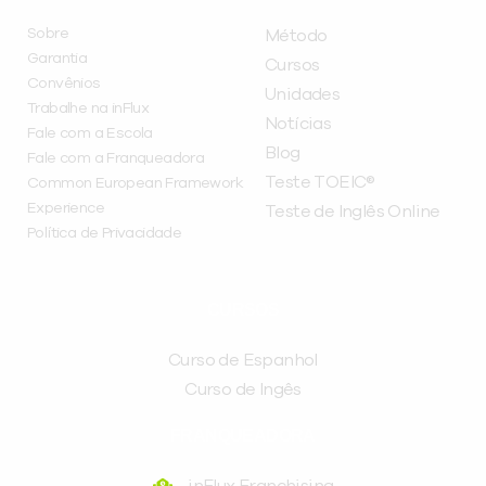
Sobre
Método
Garantia
Cursos
Convênios
Unidades
Trabalhe na inFlux
Notícias
Fale com a Escola
Blog
Fale com a Franqueadora
Teste TOEIC®
Common European Framework
Experience
Teste de Inglês Online
Política de Privacidade
CURSOS
Curso de Espanhol
Curso de Ingês
FRANQUEADORA
inFlux Franchising