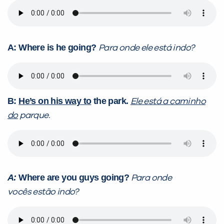
A: Where is he going?
Para onde ele está indo?
B:
He’s on his way to
the park.
Ele está a caminho
do
parque.
A:
Where are you guys going?
Para onde
vocês estão indo?