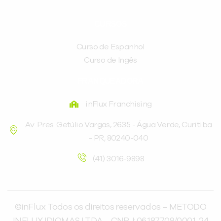
CURSOS
Curso de Espanhol
Curso de Ingês
FRANQUEADORA
inFlux Franchising
Av. Pres. Getúlio Vargas, 2635 - Água Verde, Curitiba
- PR, 80240-040
(41) 3016-9898
©inFlux Todos os direitos reservados – METODO
INFLUX IDIOMAS LTDA – CNPJ: 06.187.709/0001-24