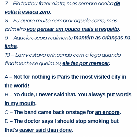
de
7 – Ela tentou fazer dieta, mas sempre acaba
volta à estaca zero
.
8 – Eu quero muito comprar aquele carro, mas
vou pensar um pouco mais a respeito
.
primeiro
mantém as crianças na
9 – Aquela escola realmente
linha
.
10 – Larry estava brincando com o fogo quando
ele fez por merecer
.
Você é aluno inFlux?
finalmente se queimou,
Sim
Não
Not for nothing
is Paris the most visited city in
A –
the world!
Yo dude, I never said that. You always
put words
B –
in my mouth
.
The band came back onstage for
an encore
.
C –
VOLTAR
The doctor says I should stop smoking but
D –
that’s
easier said than done
.