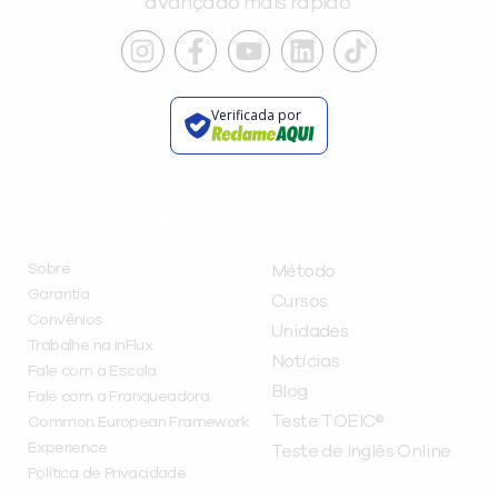
avançado mais rápido.
Verificada por
INSTITUCIONAL
A INFLUX
Sobre
Método
Garantia
Cursos
Convênios
Unidades
Trabalhe na inFlux
Notícias
Fale com a Escola
Blog
Fale com a Franqueadora
Teste TOEIC®
Common European Framework
Experience
Teste de Inglês Online
Política de Privacidade