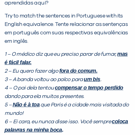
aprendidas aqui?
Desculpe!
Try to match the sentences in Portuguese with its
Não encontramos nenhuma unidade
English equivalence. Tente relacionar as sentenças
inFlux nesta cidade ou bairro que
em português com suas respectivas equivalências
você digitou.
em inglês.
mas
1 – O médico diz que eu preciso parar de fumar,
é fácil falar.
fora do comum.
2 – Eu quero fazer algo
um bis
3 – A banda voltou ao palco para
.
compensar o tempo perdido
4 – O pai dela tentou
dando para ela muitos presentes.
Não é à toa
5 –
que Paris é a cidade mais visitada do
Preencha com seus dados abaixo e
mundo!
já vamos te colocar em contato
coloca
6 – Ei cara, eu nunca disse isso. Você sempre
com a
:
palavras na minha boca
.