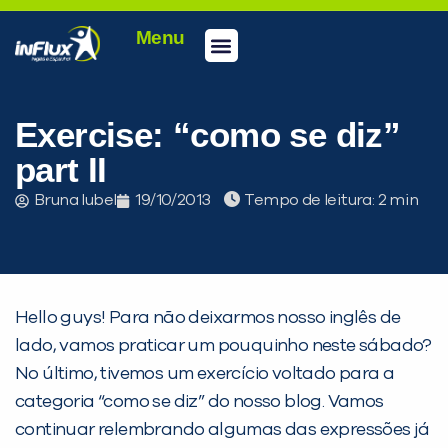
Menu
Conheça a inFlux
Testes e Certificações
Fale Conosco
Portal do aluno
inFlux Climber
Seja um franqueado
Exercise: “como se diz”
part II
Bruna Iubel
19/10/2013
Tempo de leitura:
Hello guys! Para não deixarmos nosso inglês de
lado, vamos praticar um pouquinho neste sábado?
No último, tivemos um exercício voltado para a
categoria “como se diz” do nosso blog. Vamos
PEÇA UMA DEMONSTRAÇÃO DE MÉTODO
continuar relembrando algumas das expressões já