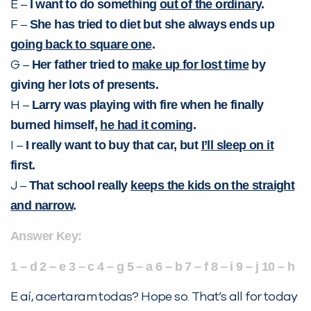
I want to do something
out of the ordinary
.
E –
She has tried to diet but she always ends up
F –
going
back to square one
.
Her father tried to
make up for lost time
by
G –
giving her lots of presents.
Larry was playing with fire when he finally
H –
burned himself,
he had it coming
.
I really want to buy that car, but
I’ll sleep on it
I –
first.
That school really
keeps the
kids on the straight
J –
and narrow
.
Answer Key:
1 – d 2 – e 3 – c 4 – g 5 – a 6 – b 7 – f 8 – i 9 – j 10 – h
E aí, acertaram todas? Hope so. That’s all for today