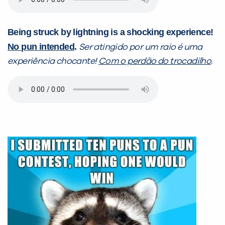
com a
:
Being struck by lightning is a shocking experience!
No pun intended
.
Ser atingido por um raio é uma
experiência chocante!
Com o perdão do trocadilho
.
Você é aluno inFlux?
Sim
Não
VOLTAR