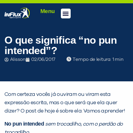
Menu
Conheça a inFlux
Testes e Certificações
Fale Conosco
Portal do aluno
inFlux Climber
Seja um franqueado
O que significa “no pun
intended”?
Alisson
02/06/2017
Tempo de leitura:
Com certeza vocês já ouviram ou viram esta
expressão escrita, mas o que será que ela quer
dizer? O post de hoje é sobre ela. Vamos aprender!
No pun intended
sem trocadilho, com o perdão do
PEÇA UMA DEMONSTRAÇÃO DE MÉTODO
trocadilho