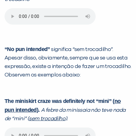
Desculpe!
Não encontramos nenhuma unidade
inFlux nesta cidade ou bairro que
você digitou.
“No pun intended”
significa “sem trocadilho”.
Apesar disso, obviamente, sempre que se usa esta
expressão, existe a intenção de fazer um trocadilho.
Observem os exemplos abaixo:
The miniskirt craze was definitely not “mini” (
no
pun intended
).
A febre da minissaia não teve nada
de “mini” (
sem trocadilho
).
Preencha com seus dados abaixo e
já vamos te colocar em contato