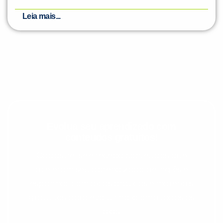
Leia mais...
Evolua seu aprendizado com
conteúdos gratuitos!
Cadastre-se e receba conteúdos que
aceleram seu aprendizado de inglês e
espanhol, com dicas práticas e materiais
gratuitos para evoluir no idioma todos os
dias.