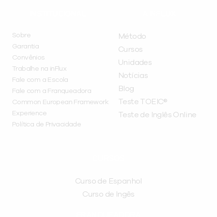
INSTITUCIONAL
A INFLUX
Sobre
Método
Garantia
Cursos
Convênios
Unidades
Trabalhe na inFlux
Notícias
Fale com a Escola
Blog
Fale com a Franqueadora
Teste TOEIC®
Common European Framework
Experience
Teste de Inglês Online
Política de Privacidade
CURSOS
Curso de Espanhol
Curso de Ingês
FRANQUEADORA