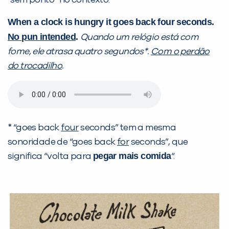
“sem ponto” no contexto.
When a clock is hungry it goes back four seconds.
No pun intended
.
Quando um relógio está com
fome, ele atrasa quatro segundos*.
Com o perdão
do trocadilho
.
* “goes back
four
seconds” tem a mesma
sonoridade de “goes back
for
seconds”, que
pegar mais comida
significa “volta para
“.