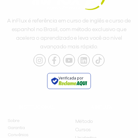
A inFlux é referência em curso de inglês e curso de
espanhol no Brasil, com método exclusivo que
acelera o aprendizado e leva você ao nível
avançado mais rápido.
Verificada por
INSTITUCIONAL
A INFLUX
Sobre
Método
Garantia
Cursos
Convênios
Unidades