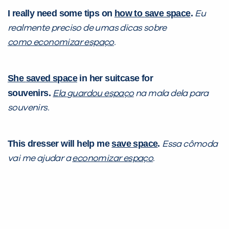
I really need some tips on
how to
save space
.
Eu
realmente preciso de umas dicas sobre
como
economizar espaço
.
She
saved space
in her suitcase for
souvenirs.
Ela
guardou espaço
na mala dela para
souvenirs.
This dresser will help me
save space
.
Essa cômoda
vai me ajudar a
economizar espaço
.