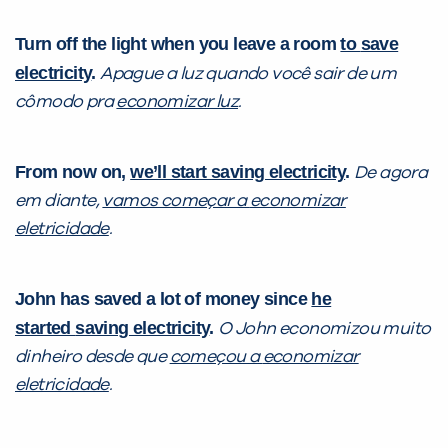
Turn off the light when you leave a room
to
save
electricity
.
Apague a luz quando você sair de um
cômodo pra
economizar luz
.
From now on,
we’ll start
saving electricity
.
De agora
em diante,
vamos começar a
economizar
eletricidade
.
John has saved a lot of money since
he
started
saving electricity
.
O John economizou muito
dinheiro desde que
começou a
economizar
eletricidade
.