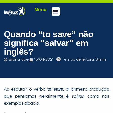
Menu
Conheça a inFlux
Testes e Certificações
Fale Conosco
Portal do aluno
inFlux Climber
Seja um franqueado
Quando “to save” não
significa “salvar” em
inglês?
Bruna Iubel
15/04/2021
Tempo de leitura:
to save
Ao escutar o verbo
, a primeira tradução
que pensamos geralmente é
salvar
, como nos
exemplos abaixo: