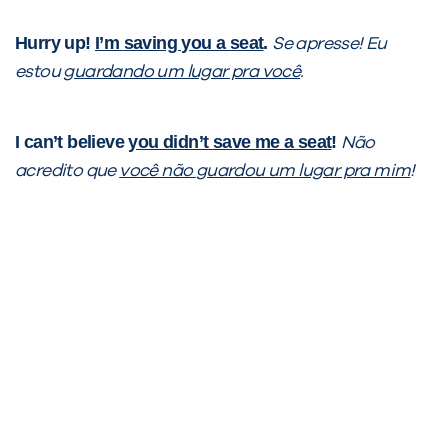
Hurry up!
I’m
saving you a seat
.
Se apresse! Eu
estou
guardando um lugar pra você
.
I can’t believe
you didn’t
save me a seat
!
Não
acredito que
você não
guardou um lugar pra mim
!