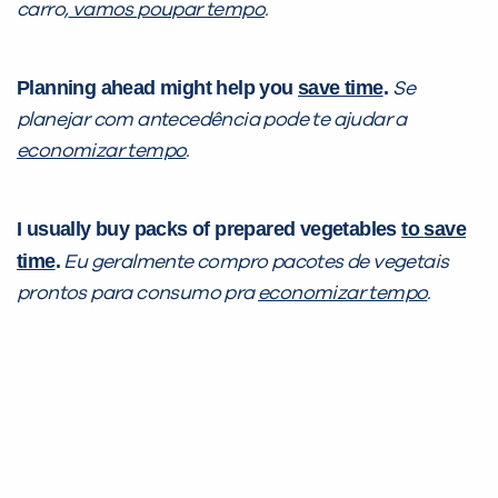
carro,
vamos
poupar tempo
.
Planning ahead might help you
save time
.
Se
planejar com antecedência pode te ajudar a
economizar tempo
.
I usually buy packs of prepared vegetables
to
save
time
.
Eu geralmente compro pacotes de vegetais
prontos para consumo pra
economizar tempo
.