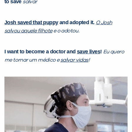
to save
salvar
Josh saved that puppy
and adopted it.
O Josh
salvou aquele filhote
e o adotou.
I want to become a doctor and
save lives
!
Eu quero
me tornar um médico e
salvar vidas
!
PEÇA UMA DEMONSTRAÇÃO DE MÉTODO
Desculpe!
Não encontramos nenhuma unidade
inFlux nesta cidade ou bairro que
você digitou.