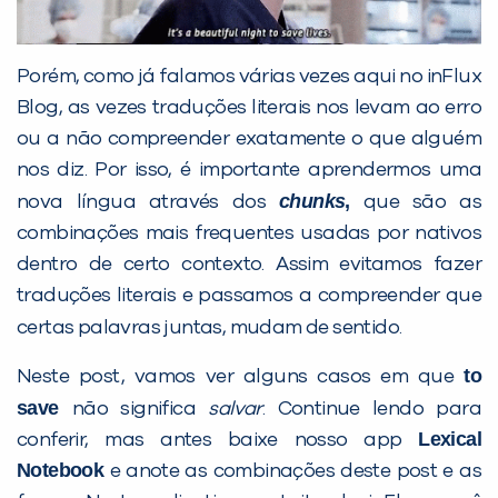
Porém, como já falamos várias vezes aqui no inFlux
Blog, as vezes traduções literais nos levam ao erro
ou a não compreender exatamente o que alguém
nos diz. Por isso, é importante aprendermos uma
Preencha com seus dados abaixo e
chunks
,
nova língua através dos
que são as
já vamos te colocar em contato
combinações mais frequentes usadas por nativos
com a
:
dentro de certo contexto. Assim evitamos fazer
traduções literais e passamos a compreender que
certas palavras juntas, mudam de sentido.
to
Neste post, vamos ver alguns casos em que
save
não significa
salvar
. Continue lendo para
Lexical
conferir, mas antes baixe nosso app
Notebook
e anote as combinações deste post e as