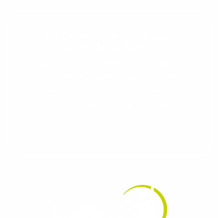
Evolua seu aprendizado com
conteúdos gratuitos!
Cadastre-se e receba conteúdos que
aceleram seu aprendizado de inglês e
espanhol, com dicas práticas e materiais
gratuitos para evoluir no idioma todos os
dias.