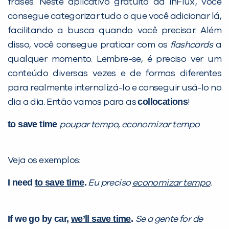
frases. Neste aplicativo gratuito da inFlux, você
Você é aluno inFlux?
consegue categorizar tudo o que você adicionar lá,
Sim
Não
facilitando a busca quando você precisar. Além
disso, você consegue praticar com os
flashcards
a
qualquer momento. Lembre-se, é preciso ver um
conteúdo diversas vezes e de formas diferentes
para realmente internalizá-lo e conseguir usá-lo no
collocations
VOLTAR
dia a dia. Então vamos para as
!
to save time
poupar tempo, economizar tempo
Veja os exemplos:
I need
to save time
.
Eu preciso
economizar tempo
.
If we go by car,
we’ll
save time
.
Se a gente for de