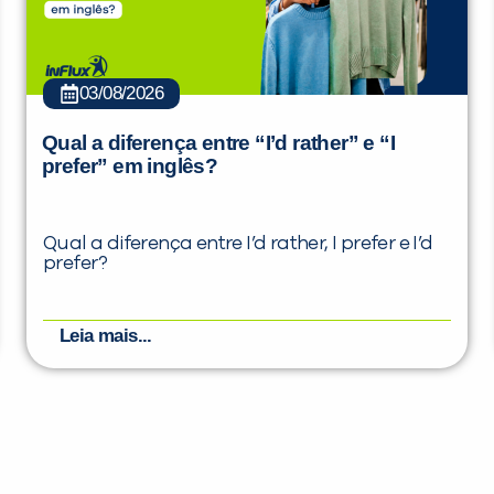
03/08/2026
Qual a diferença entre “I’d rather” e “I
prefer” em inglês?
Qual a diferença entre I’d rather, I prefer e I’d
prefer?
Leia mais...