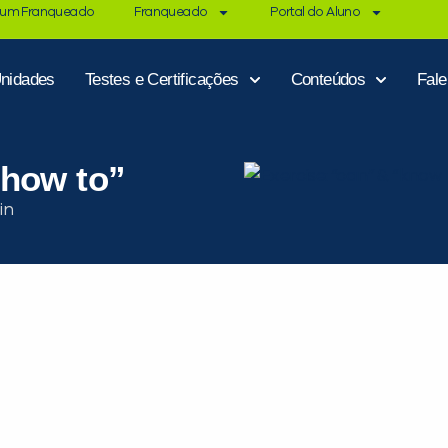
 um Franqueado
Franqueado
Portal do Aluno
nidades
Testes e Certificações
Conteúdos
Fal
 how to”