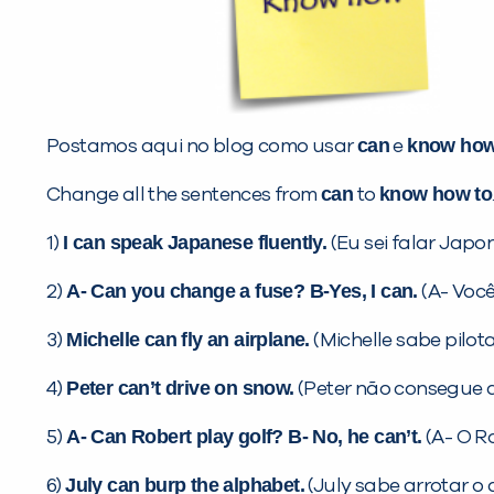
can
know ho
Postamos aqui no blog como usar
e
can
know how to
Change all the sentences from
to
I can speak Japanese fluently.
1)
(Eu sei falar Japo
A- Can you change a fuse? B-Yes, I can.
2)
(A- Você
Michelle can fly an airplane.
3)
(Michelle sabe pilot
Peter can’t drive on snow.
4)
(Peter não consegue di
A- Can Robert play golf? B- No, he can’t.
5)
(A- O Ro
July can burp the alphabet.
6)
(July sabe arrotar o 