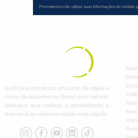
Prometemos não utilizar suas informações de contato p
INST
Sobr
Gara
Conv
A inFlux é referência em curso de inglês e
Trab
curso de espanhol no Brasil, com método
Fale
exclusivo que acelera o aprendizado e
Fale
leva você ao nível avançado mais rápido.
Fra
Com
Fra