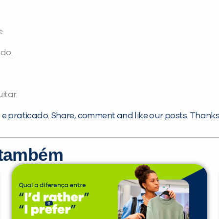
.
 do.
itar.
e praticado. Share, comment and like our posts. Thanks 
r também