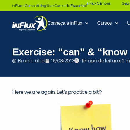
inFlux Climber
Seja
inFlux - Curso de Inglês e Curso de Espanhol
Conheça a inFlux
Cursos
U
Exercise: “can” & “know
Tempo de leitura:
Bruna Iubel
16/03/2013
Here we are again. Let’s practice a bit?