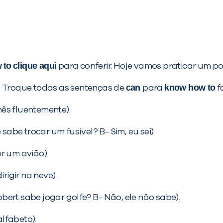
w
to
clique aqui
para conferir. Hoje vamos praticar um p
can
know how to
. Troque todas as sentenças de
para
f
nês fluentemente).
 sabe trocar um fusível? B- Sim, eu sei).
ar um avião).
rigir na neve).
bert sabe jogar golfe? B- Não, ele não sabe).
alfabeto).