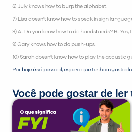
6) July knows how to burp the alphabet.
7) Lisa doesn’t know how to speak in sign language
8) A- Do you know how to do handstands? B- Yes, I
9) Gary knows how to do push-ups.
10) Sarah doesn’t know how to play the acoustic gu
Por hoje é só pessoal, espero que tenham gostado 
Você pode gostar de le