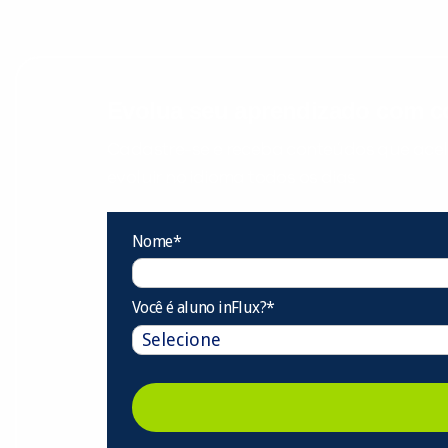
Evolua seu aprendizado com co
Cadastre-se e receba conteúdos que acele
evoluir no idioma todos os dias.
Nome*
Você é aluno inFlux?*