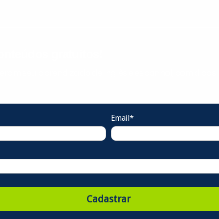
nteúdos gratuitos!
ram seu aprendizado de inglês e espanhol, com dicas p
Email*
Cadastrar