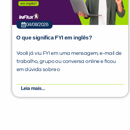
04/08/2026
O que significa FYI em inglês?
Você já viu FYI em uma mensagem, e-mail de
trabalho, grupo ou conversa online e ficou
em dúvida sobre o
Leia mais...