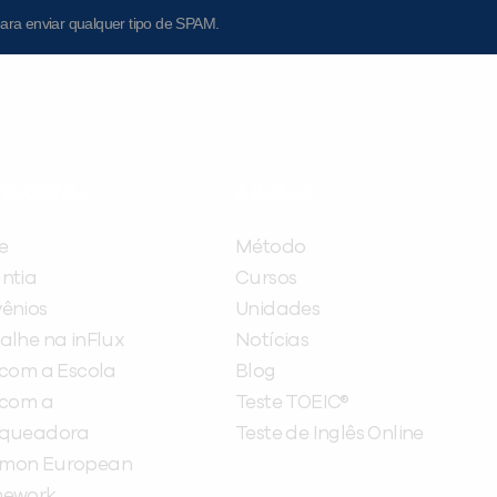
ara enviar qualquer tipo de SPAM.
ITUCIONAL
A INFLUX
e
Método
ntia
Cursos
ênios
Unidades
alhe na inFlux
Notícias
 com a Escola
Blog
 com a
Teste TOEIC®
nqueadora
Teste de Inglês Online
mon European
mework