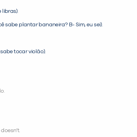
libras).
ê sabe plantar bananeira? B- Sim, eu sei).
.
sabe tocar violão).
o.
 doesn’t.