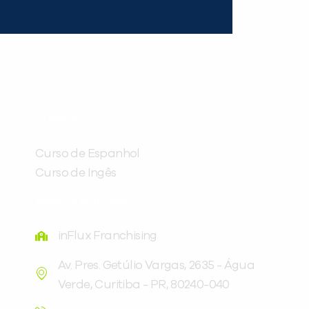
CURSOS
Curso de Espanhol
Curso de Ingês
FRANQUEADORA
inFlux Franchising
Av. Pres. Getúlio Vargas, 2635 - Água
Verde, Curitiba - PR, 80240-040