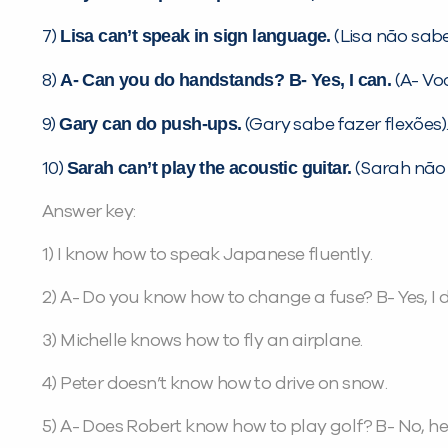
Lisa can’t speak in sign language.
7)
(Lisa não sabe 
A- Can you do handstands? B- Yes, I can.
8)
(A- Voc
Gary can do push-ups.
9)
(Gary sabe fazer flexões)
Sarah can’t play the acoustic guitar.
10)
(Sarah não 
Answer key:
1) I know how to speak Japanese fluently.
2) A- Do you know how to change a fuse? B- Yes, I d
3) Michelle knows how to fly an airplane.
4) Peter doesn’t know how to drive on snow.
5) A- Does Robert know how to play golf? B- No, he