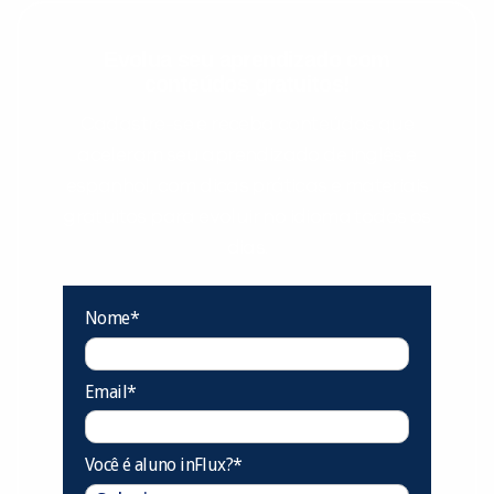
Evolua seu aprendizado com
conteúdos gratuitos!
Cadastre-se e receba conteúdos que
aceleram seu aprendizado de inglês e
espanhol, com dicas práticas e materiais
gratuitos para evoluir no idioma todos os
dias.
Nome*
Email*
Você é aluno inFlux?*