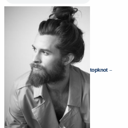
topknot
–