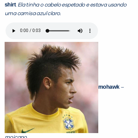
shirt
.
Ela tinha o cabelo espetado e estava usando
uma camisa azul claro.
mohawk
–
moicano