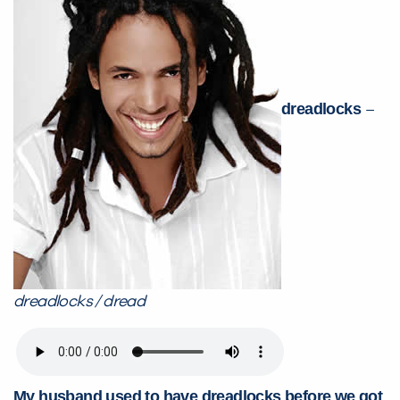
dreadlocks
–
dreadlocks / dread
My husband used to have dreadlocks before we got