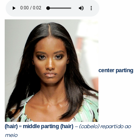
center parting
(hair)
mi
ddle parting (hair)
=
– (cabelo) repartido ao
meio