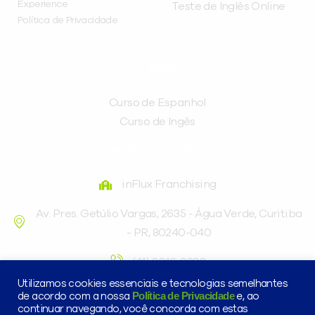
Experience
Teste de Inglês Online
Política de Privacidade
CURSOS
Curso de Espanhol
Curso de Ingês
FRANQUEADORA
inFlux Franchising
Av. Pres. Getúlio Vargas, 2635 - Água Verde, Curitiba
- PR, 80240-040
(41) 3016-9898
Utilizamos cookies essenciais e tecnologias semelhantes
Política de Privacidade
de acordo com a nossa
e, ao
continuar navegando, você concorda com estas