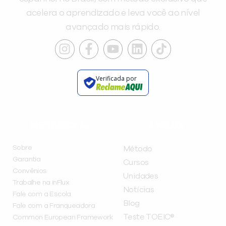
acelera o aprendizado e leva você ao nível
avançado mais rápido.
Verificada por
INSTITUCIONAL
A INFLUX
Sobre
Método
Garantia
Cursos
Convênios
Unidades
Trabalhe na inFlux
Notícias
Fale com a Escola
Blog
Fale com a Franqueadora
Teste TOEIC®
Common European Framework