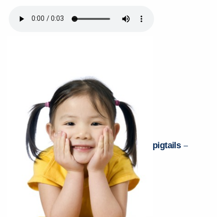
pigtails
–