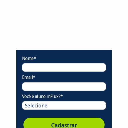
Cadastre-se e receba conteúdos que
aceleram seu aprendizado de inglês e
espanhol, com dicas práticas e materiais
gratuitos para evoluir no idioma todos os
dias.
Nome*
Email*
Você é aluno inFlux?*
Cadastrar