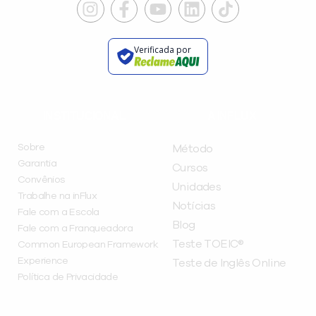
Verificada por
INSTITUCIONAL
A INFLUX
Sobre
Método
Garantia
Cursos
Convênios
Unidades
Trabalhe na inFlux
Notícias
Fale com a Escola
Blog
Fale com a Franqueadora
Teste TOEIC®
Common European Framework
Experience
Teste de Inglês Online
Política de Privacidade