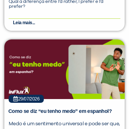
Qual a diferença entre I’d rather, I prefer e I’d
prefer?
Leia mais...
29/07/2026
Como se diz “eu tenho medo” em espanhol?
Medo é um sentimento universal e pode ser que,