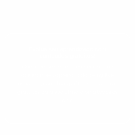
Evolua seu aprendizado com
conteúdos gratuitos!
Cadastre-se e receba conteúdos que
Preencha com seus dados abaixo e
aceleram seu aprendizado de inglês e
já vamos te colocar em contato
espanhol, com dicas práticas e materiais
com a
:
gratuitos para evoluir no idioma todos os
dias.