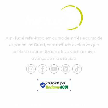
Você é aluno inFlux?
Sim
Não
A inFlux é referência em curso de inglês e curso de
espanhol no Brasil, com método exclusivo que
acelera o aprendizado e leva você ao nível
avançado mais rápido.
VOLTAR
Verificada por
INSTITUCIONAL
A INFLUX