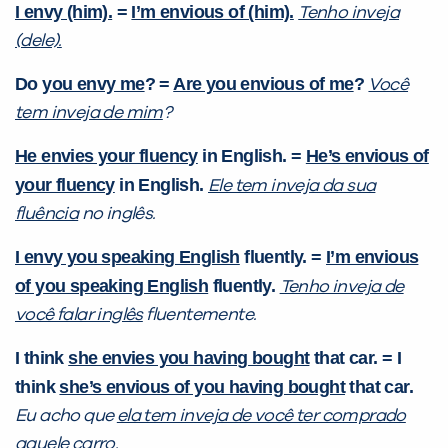
I envy (him).
=
I’m envious of (him).
Tenho inveja
(dele).
Do
you envy me
? =
Are you envious of me
?
Você
tem inveja de mim
?
He envies your fluency
in English. =
He’s envious of
your fluency
in English.
Ele tem inveja da sua
fluência
no inglês.
I envy you speaking English
fluently. =
I’m envious
of you speaking English
fluently.
Tenho inveja de
você falar inglês
fluentemente.
I think
she envies you having bought
that car. = I
think
she’s envious of you having bought
that car.
Eu acho que
ela tem inveja de você ter comprado
aquele carro.