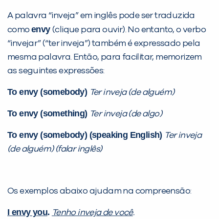
A palavra “inveja” em inglês pode ser traduzida
envy
como
(clique para ouvir). No entanto, o verbo
“invejar” (“ter inveja”) também é expressado pela
mesma palavra. Então, para facilitar, memorizem
as seguintes expressões:
To envy (somebody)
Ter inveja (de alguém)
To envy (something)
Ter inveja (de algo)
To envy (somebody) (speaking English)
Ter inveja
(de alguém) (falar inglês)
Os exemplos abaixo ajudam na compreensão:
I envy you
.
Tenho inveja de você
.