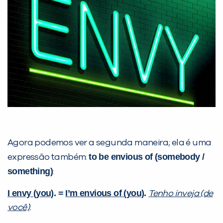
Agora podemos ver a segunda maneira; ela é uma
to be envious of (somebody /
expressão também:
something)
:
I envy (you)
. =
I’m envious of (you)
.
Tenho inveja (de
você)
.