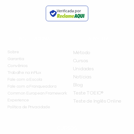
Verificada por
INSTITUCIONAL
A INFLUX
Sobre
Método
Garantia
Cursos
Convênios
Unidades
Trabalhe na inFlux
Notícias
Fale com a Escola
Blog
Fale com a Franqueadora
Teste TOEIC®
Common European Framework
Experience
Teste de Inglês Online
Política de Privacidade
CURSOS