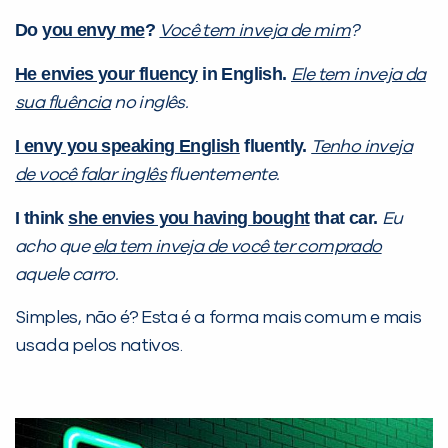
Do
you envy me
?
Você tem inveja de mim
?
He envies your fluency
in English.
Ele tem inveja da
sua fluência
no inglês.
I envy you speaking English
fluently.
Tenho inveja
de você falar inglês
fluentemente.
I think
she envies you having bought
that car.
Eu
acho que
ela tem inveja de você ter comprado
aquele carro.
Simples, não é? Esta é a forma mais comum e mais
usada pelos nativos.