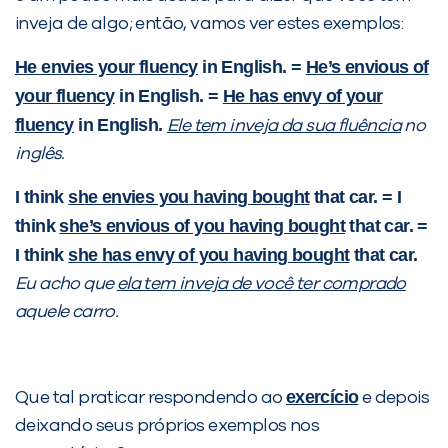
inveja de algo; então, vamos ver estes exemplos:
He envies your fluency
in English. =
He’s envious of
your fluency
in English. =
He has envy of your
fluency
in English.
Ele tem inveja da sua fluência
no
inglês.
I think
she envies you having bought
that car. = I
think
she’s envious of you having bought
that car. =
I think
she has envy of you having bought
that car.
Eu acho que
ela tem inveja de você ter comprado
aquele carro.
exercício
Que tal praticar respondendo ao
e depois
deixando seus próprios exemplos nos