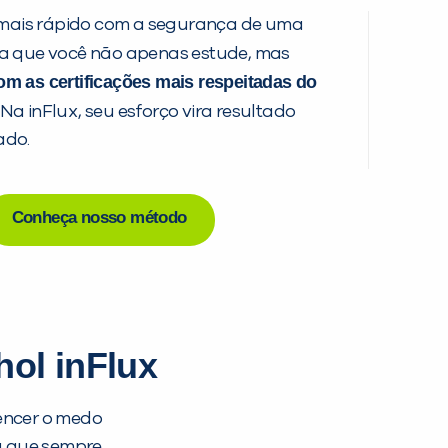
mais rápido com a segurança de uma
a que você não apenas estude, mas
m as certificações mais respeitadas do
 Na inFlux, seu esforço vira resultado
ado.
Conheça nosso método
hol inFlux
encer o medo
ça que sempre