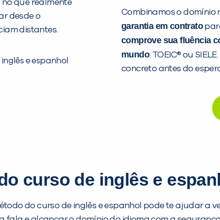
a no que realmente
Combinamos o domínio 
ar desde o
garantia em contrato
par
ciam distantes.
comprove sua fluência co
mundo
: TOEIC® ou SIELE.
concreto antes do esper
 do curso de inglês e espan
todo do curso de inglês e espanhol pode te ajudar a v
r a fala e alcançar o domínio do idioma com a seguran