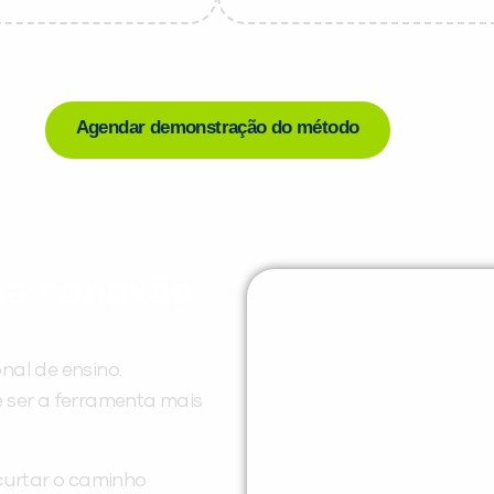
Agendar demonstração do método
sua conexão
nal de ensino.
ser a ferramenta mais
curtar o caminho