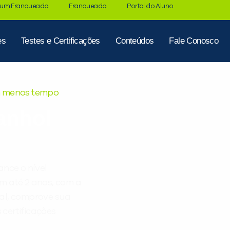
 um Franqueado
Franqueado
Portal do Aluno
es
Testes e Certificações
Conteúdos
Fale Conosco
em menos tempo
anhol
ance o nível
m até 2 anos, com a
nal, comprove sua
certificações