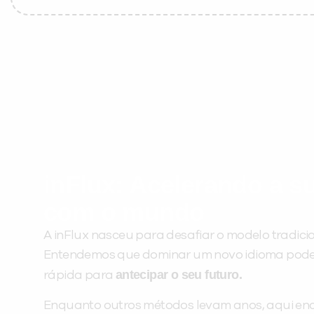
inFlux: Acelerando a 
com o mundo
A inFlux nasceu para desafiar o modelo tradicio
Entendemos que dominar um novo idioma pode 
antecipar o seu futuro.
rápida para
Enquanto outros métodos levam anos, aqui en