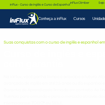
inFlux Climber
Seja
inFlux - Curso de Inglês e Curso de Espanhol
Conheça a inFlux
Cursos
Unidad
Suas conquistas com o curso de inglês e espanhol 
Curso de inglês e esp
com garantia
Na inFlux, você ganha tempo e antecipa o futuro. Alc
avançado de inglês em até 2,5 anos ou do espanhol e
Garantia de Aprendizado firmada em contrato. Ao fi
fluência para o mundo e para o mercado através das 
internacionais TOEIC® ou SIELE.