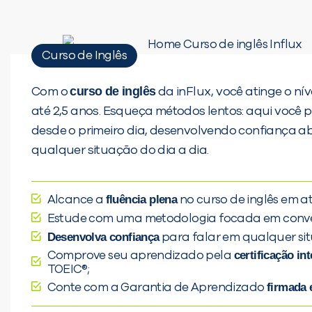
Curso de Inglês
curso de inglês
Com o
da inFlux, você atinge o n
até 2,5 anos. Esqueça métodos lentos: aqui você 
desde o primeiro dia, desenvolvendo confiança a
qualquer situação do dia a dia.
fluência plena
Alcance a
no curso de inglês em at
Estude com uma metodologia focada em conv
Desenvolva confiança
para falar em qualquer si
certificação in
Comprove seu aprendizado pela
TOEIC®;
firmada 
Conte com a Garantia de Aprendizado