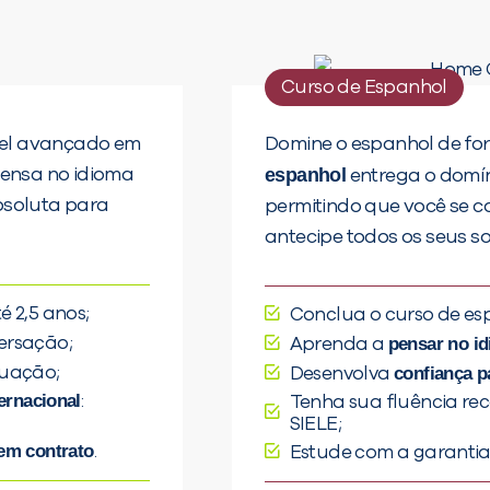
Curso de Espanhol
ível avançado em
Domine o espanhol de fo
espanhol
pensa no idioma
entrega o domín
bsoluta para
permitindo que você se 
antecipe todos os seus s
é 2,5 anos;
Conclua o curso de e
ersação;
pensar no i
Aprenda a
tuação;
confiança pa
Desenvolva
ternacional
:
Tenha sua fluência re
SIELE;
em contrato
.
Estude com a garantia