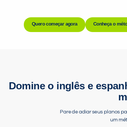
Quero começar agora
Conheça o méto
Domine o inglês e espan
m
Pare de adiar seus planos pa
um méto