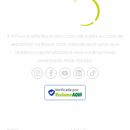
A inFlux é referência em curso de inglês e curso de
espanhol no Brasil, com método exclusivo que
acelera o aprendizado e leva você ao nível
avançado mais rápido.
Verificada por
INSTITUCIONAL
A INFLUX
Sobre