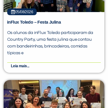
05/08/2026
Preencha com seus dados abaixo e
inFlux Toledo – Festa Julina
já vamos te colocar em contato
Os alunos da inFlux Toledo participaram da
com a
:
Country Party, uma festa julina que contou
com bandeirinhas, brincadeiras, comidas
típicas e
Leia mais...
Você é aluno inFlux?
Sim
Não