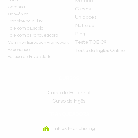
Método
Garantia
Cursos
Convênios
Unidades
Trabalhe na inFlux
Notícias
Fale com a Escola
Blog
Fale com a Franqueadora
Teste TOEIC®
Common European Framework
Experience
Teste de Inglês Online
Política de Privacidade
CURSOS
Curso de Espanhol
Curso de Ingês
FRANQUEADORA
inFlux Franchising