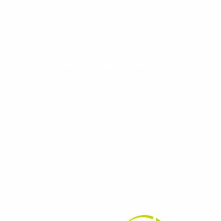
Evolua seu aprendizado com
conteúdos gratuitos!
Cadastre-se e receba conteúdos que
aceleram seu aprendizado de inglês e
espanhol, com dicas práticas e materiais
gratuitos para evoluir no idioma todos os
dias.