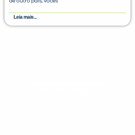
de outro país, vocês
Leia mais...
Evolua seu aprendizado com
conteúdos gratuitos!
Cadastre-se e receba conteúdos que
aceleram seu aprendizado de inglês e
espanhol, com dicas práticas e materiais
gratuitos para evoluir no idioma todos os