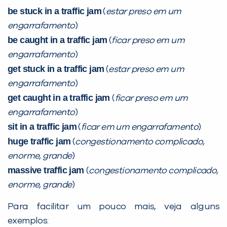
be stuck in a traffic jam
(
estar preso em um
engarrafamento
)
be caught in a traffic jam
(
ficar preso em um
engarrafamento
)
get stuck in a traffic jam
(
estar preso em um
engarrafamento
)
get caught in a traffic jam
(
ficar preso em um
Você é aluno inFlux?
engarrafamento
)
Sim
Não
sit in a traffic jam
(
ficar em um engarrafamento
)
huge traffic jam
(
congestionamento complicado,
enorme, grande
)
massive traffic jam
(
congestionamento complicado,
enorme, grande
)
VOLTAR
Para facilitar um pouco mais, veja alguns
exemplos: