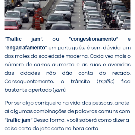
Desculpe!
Não encontramos nenhuma unidade
inFlux nesta cidade ou bairro que
você digitou.
Traffic jam
congestionamento
“
“, ou “
” e
engarrafamento
“
” em português, é sem dúvida um
dos males da sociedade moderna. Cada vez mais o
número de carros aumenta e as ruas e avenidas
das cidades não dão conta do recado.
Consequentemente, o trânsito (
traffic
) fica
bastante apertado (
jam
).
Por ser algo corriqueiro na vida das pessoas, anote
Preencha com seus dados abaixo e
aí algumas combinações de palavras comuns com
já vamos te colocar em contato
traffic jam
“
“. Dessa forma, você saberá como dizer a
com a
:
coisa certa do jeito certo na hora certa.