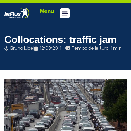
Menu
Conheça a inFlux
Testes e Certificações
Fale Conosco
Portal do aluno
inFlux Climber
Seja um franqueado
Collocations: traffic jam
Bruna Iubel
12/08/2011
Tempo de leitura:
PEÇA UMA DEMONSTRAÇÃO DE MÉTODO