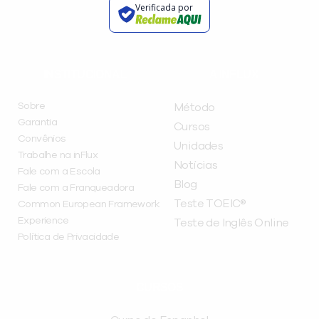
Verificada por
INSTITUCIONAL
A INFLUX
Sobre
Método
Garantia
Cursos
Convênios
Unidades
Trabalhe na inFlux
Notícias
Fale com a Escola
Blog
Fale com a Franqueadora
Teste TOEIC®
Common European Framework
Experience
Teste de Inglês Online
Política de Privacidade
CURSOS