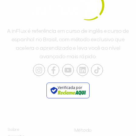
A inFlux é referência em curso de inglês e curso de
espanhol no Brasil, com método exclusivo que
acelera o aprendizado e leva você ao nível
avançado mais rápido.
Verificada por
INSTITUCIONAL
A INFLUX
Sobre
Método