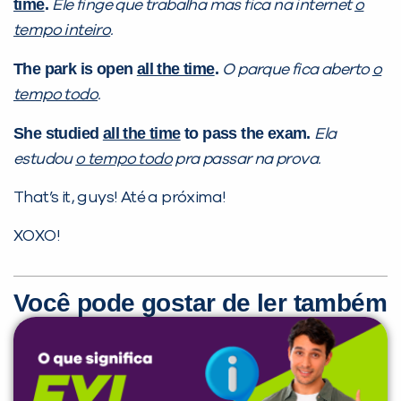
time
.
Ele finge que trabalha mas fica na internet
o
tempo inteiro
.
The park is open
all the time
.
O parque fica aberto
o
tempo todo
.
She studied
all the time
to pass the exam.
Ela
estudou
o tempo todo
pra passar na prova.
That’s it, guys! Até a próxima!
XOXO!
Você pode gostar de ler também