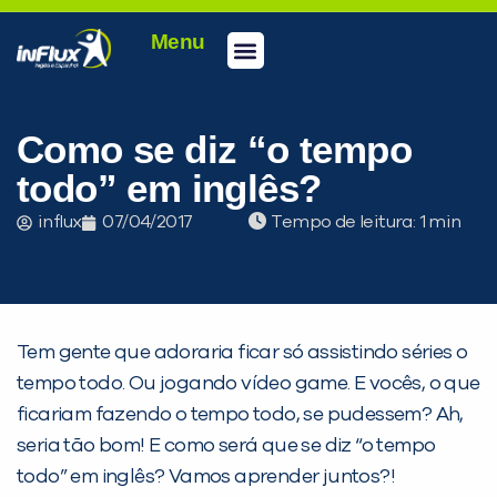
Menu
Conheça a inFlux
Testes e Certificações
Fale Conosco
Portal do aluno
inFlux Climber
Seja um franqueado
Como se diz “o tempo
todo” em inglês?
influx
07/04/2017
Tempo de leitura:
Tem gente que adoraria ficar só assistindo séries o
tempo todo. Ou jogando vídeo game. E vocês, o que
ficariam fazendo o tempo todo, se pudessem? Ah,
seria tão bom! E como será que se diz “o tempo
PEÇA UMA DEMONSTRAÇÃO DE MÉTODO
todo” em inglês? Vamos aprender juntos?!