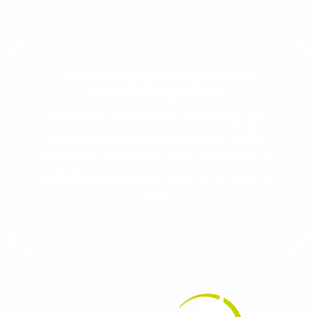
Evolua seu aprendizado com
conteúdos gratuitos!
Cadastre-se e receba conteúdos que
aceleram seu aprendizado de inglês e
espanhol, com dicas práticas e materiais
gratuitos para evoluir no idioma todos os
dias.