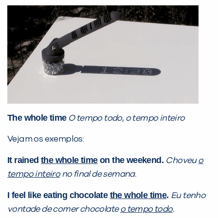
Desculpe!
Não encontramos nenhuma unidade
inFlux nesta cidade ou bairro que
você digitou.
The whole time
O tempo todo, o tempo inteiro
Vejam os exemplos:
It rained
the whole time
on the weekend.
Choveu
o
tempo inteiro
no final de semana.
Preencha com seus dados abaixo e
I feel like eating chocolate
the whole time
.
Eu tenho
já vamos te colocar em contato
vontade de comer chocolate
o tempo todo
.
com a
: