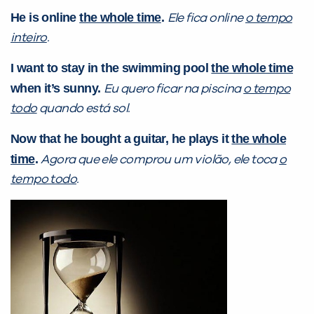
He is online
the whole time
.
Ele fica online
o tempo
inteiro
.
I want to stay in the swimming pool
the whole time
when it’s sunny.
Eu quero ficar na piscina
o tempo
todo
quando está sol.
Now that he bought a guitar, he plays it
the whole
Você é aluno inFlux?
time
.
Agora que ele comprou um violão, ele toca
o
Sim
Não
tempo todo
.
VOLTAR