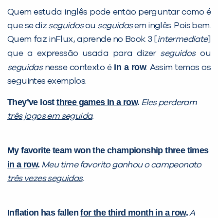
Desculpe!
Quem estuda inglês pode então perguntar como é
Não encontramos nenhuma unidade
que se diz
seguidos
ou
seguidas
em inglês. Pois bem.
inFlux nesta cidade ou bairro que
Quem faz inFlux, aprende no Book 3 [
intermediate
]
você digitou.
que a expressão usada para dizer
seguidos
ou
in a row
seguidas
nesse contexto é
. Assim temos os
seguintes exemplos:
They’ve lost
three games
in a row
.
Eles perderam
três jogos
em seguida
.
My favorite team won the championship
three times
in a row
.
Meu time favorito ganhou o campeonato
Preencha com seus dados abaixo e
três vezes seguidas
.
já vamos te colocar em contato
com a
:
Inflation has fallen
for the third month in a row
.
A