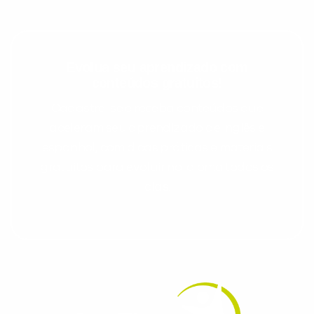
Evolua seu aprendizado com
conteúdos gratuitos!
Cadastre-se e receba conteúdos que
aceleram seu aprendizado de inglês e
espanhol, com dicas práticas e materiais
gratuitos para evoluir no idioma todos os
dias.