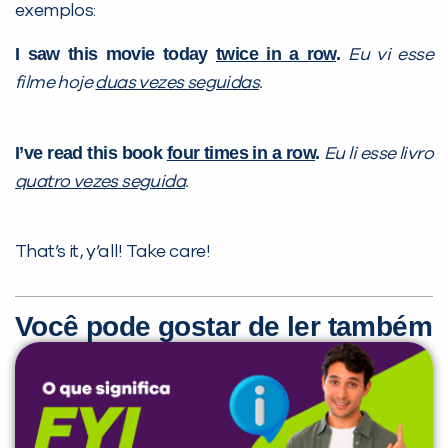
exemplos:
I saw this movie today
twice in a row
.
Eu vi esse
filme hoje
duas vezes seguidas
.
I’ve read this book
four times in a row
.
Eu li esse livro
quatro vezes seguida
.
That’s it, y’all! Take care!
Você pode gostar de ler também