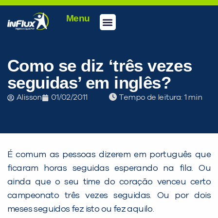
Menu
Conheça a inFlux
Testes e Certificações
Fale Conosco
Portal do aluno
inFlux Climber
Seja um franqueado
Como se diz ‘três vezes
seguidas’ em inglês?
Alisson
01/02/2011
Tempo de leitura:
É comum as pessoas dizerem em português que
ficaram horas seguidas esperando na fila. Ou
ainda que o seu time do coração venceu certo
PEÇA UMA DEMONSTRAÇÃO DE MÉTODO
campeonato três vezes seguidas. Ou por dois
meses seguidos fez isto ou fez aquilo.