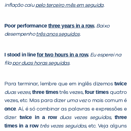
inflação caiu
pelo terceiro mês em seguida
.
Poor performance
three years in a row
.
Baixo
desempenho
três anos seguidos
.
I stood in line
for two hours in a row
.
Eu esperei na
Você é aluno inFlux?
Sim
Não
fila
por duas horas seguidas
.
twice
Para terminar, lembre que em inglês dizemos
three times
four times
duas vezes
,
três vezes,
quatro
vezes, etc. Mas para dizer
uma vez
o mais comum é
once
. Aí, é só combinar as palavras e expressões e
VOLTAR
twice in a row
three
dizer:
duas vezes seguidas
,
times in a row
três vezes seguidas
, etc. Veja alguns