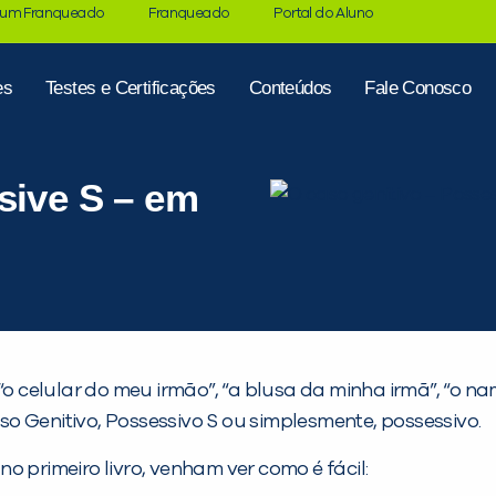
 um Franqueado
Franqueado
Portal do Aluno
es
Testes e Certificações
Conteúdos
Fale Conosco
sive S – em
 “o celular do meu irmão”, “a blusa da minha irmã”, “o 
o Genitivo, Possessivo S ou simplesmente, possessivo.
 primeiro livro, venham ver como é fácil: