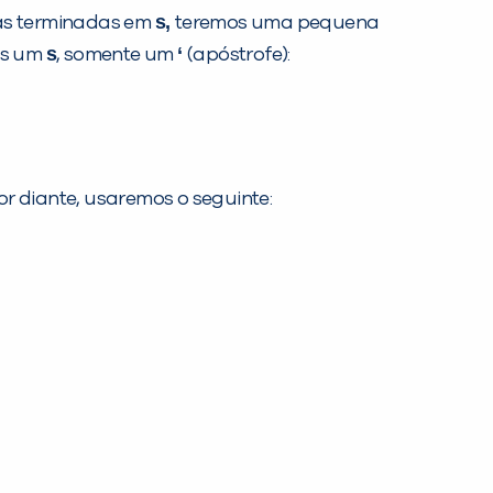
s,
ras terminadas em
teremos uma pequena
s
‘
os um
, somente um
(apóstrofe):
r diante, usaremos o seguinte: