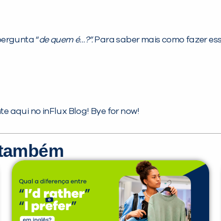
pergunta “
de quem é…?”.
Para saber mais como fazer es
 aqui no inFlux Blog! Bye for now!
r também