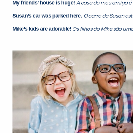
My
friends’ house
is huge!
A casa do meu amigo
é 
Susan’s car
was parked here.
O carro da Susan
est
Mike’s kids
are adorable!
Os filhos do Mike
são uma