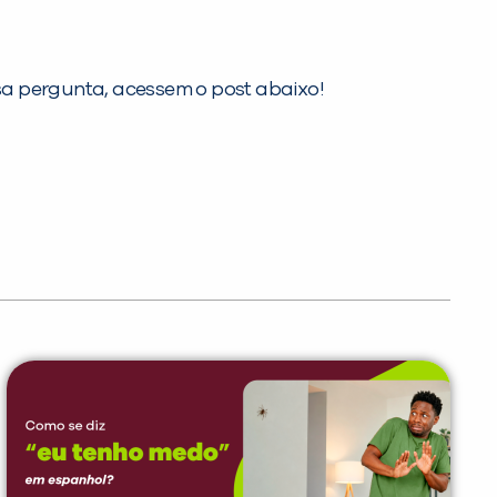
sa pergunta, acessem o post abaixo!
PEÇA UMA DEMONSTRAÇÃO DE MÉTODO