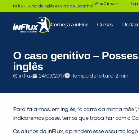
inFlux Climber
Seja
inFlux - Curso de Inglês e Curso de Espanhol
Conheça a inFlux
Cursos
Unidad
O caso genitivo – Posses
inglês
Tempo de leitura:
influx
24/03/2017
Para falarmos, em inglês, “o carro da minha mãe”,
indicaremos posse, temos que trabalhar com o Cas
Os alunos da inFlux, aprendem esse assunto logo no