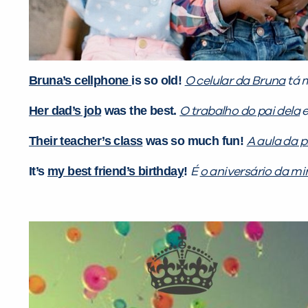
Bruna’s cellphone
is so old!
O celular da Bruna
tá m
Her dad’s job
was the best.
O trabalho do pai dela
e
Their teacher’s class
was so much fun!
A aula da p
It’s
my best friend’s birthday
!
É
o aniversário da m