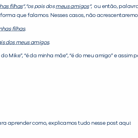
as filhas
“
,
“os pais dos
meus amigos
“
, ou então, palav
a forma que falamos. Nesses casos, não acrescentarem
nhas filhas
.
ais dos meus amigos
.
o Mike”, “é da minha mãe”, “é do meu amigo” e assim po
. Para aprender como, explicamos tudo nesse post aqui: