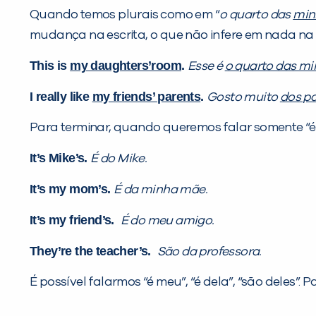
Quando temos plurais como em “
o quarto das
minh
mudança na escrita, o que não infere em nada n
This is
my daughters’room
.
Esse é
o quarto das mi
I really like
my friends’ parents
.
Gosto muito
dos p
Para terminar, quando queremos falar somente “é d
It’s Mike’s.
É do Mike.
It’s my mom’s.
É da minha mãe.
It’s my friend’s.
É do meu amigo.
They’re the teacher’s.
São da professora.
É possível falarmos “é meu”, “é dela”, “são deles”