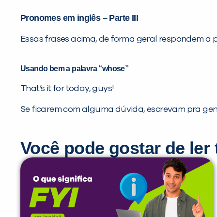
Pronomes em inglês – Parte III
Essas frases acima, de forma geral respondem a 
Usando bem a palavra “whose”
That’s it for today, guys!
Se ficarem com alguma dúvida, escrevam pra gente
Você pode gostar de le