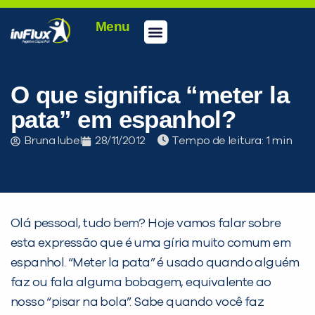
Menu
Conheça a inFlux
Testes e Certificações
Fale Conosco
Portal do aluno
inFlux Climber
Seja um franqueado
O que significa “meter la
pata” em espanhol?
Bruna Iubel
28/11/2012
Tempo de leitura:
Olá pessoal, tudo bem? Hoje vamos falar sobre
esta expressão que é uma gíria muito comum em
espanhol. “Meter la pata” é usado quando alguém
PEÇA UMA DEMONSTRAÇÃO DE MÉTODO
faz ou fala alguma bobagem, equivalente ao
nosso “pisar na bola”. Sabe quando você faz