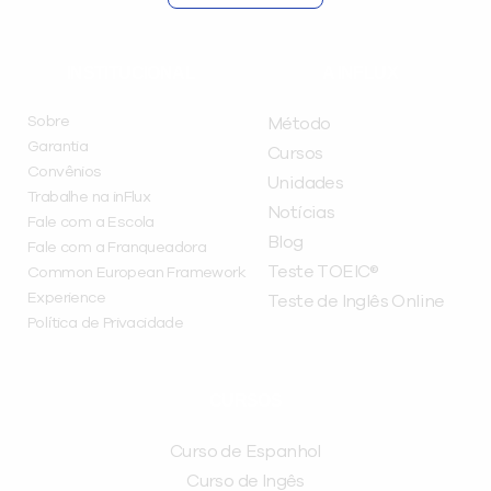
INSTITUCIONAL
A INFLUX
Sobre
Método
Garantia
Cursos
Convênios
Unidades
Trabalhe na inFlux
Notícias
Fale com a Escola
Blog
Fale com a Franqueadora
Teste TOEIC®
Common European Framework
Experience
Teste de Inglês Online
Política de Privacidade
CURSOS
Curso de Espanhol
Curso de Ingês