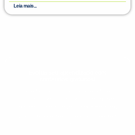
Leia mais...
Evolua seu aprendizado com
conteúdos gratuitos!
Cadastre-se e receba conteúdos que
aceleram seu aprendizado de inglês e
espanhol, com dicas práticas e materiais
gratuitos para evoluir no idioma todos os
dias.