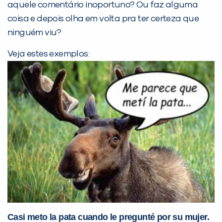
Desculpe!
aquele comentário inoportuno? Ou faz alguma
Não encontramos nenhuma unidade
coisa e depois olha em volta pra ter certeza que
inFlux nesta cidade ou bairro que
ninguém viu?
você digitou.
Veja estes exemplos:
Preencha com seus dados abaixo e
já vamos te colocar em contato
com a
:
Casi meto la pata cuando le pregunté por su mujer.