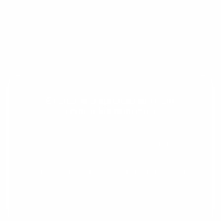
Evolua seu aprendizado com
conteúdos gratuitos!
Preencha com seus dados abaixo e
Cadastre-se e receba conteúdos que
já vamos te colocar em contato
aceleram seu aprendizado de inglês e
com a
:
espanhol, com dicas práticas e materiais
gratuitos para evoluir no idioma todos os
dias.