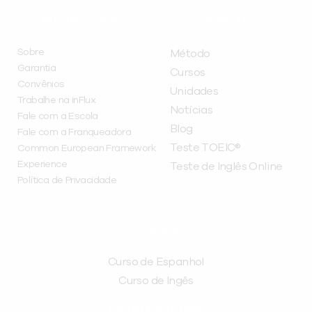
INSTITUCIONAL
A INFLUX
Sobre
Método
Garantia
Cursos
Convênios
Unidades
Trabalhe na inFlux
Notícias
Fale com a Escola
Blog
Fale com a Franqueadora
Teste TOEIC®
Common European Framework
Experience
Teste de Inglês Online
Política de Privacidade
CURSOS
Curso de Espanhol
Curso de Ingês
FRANQUEADORA