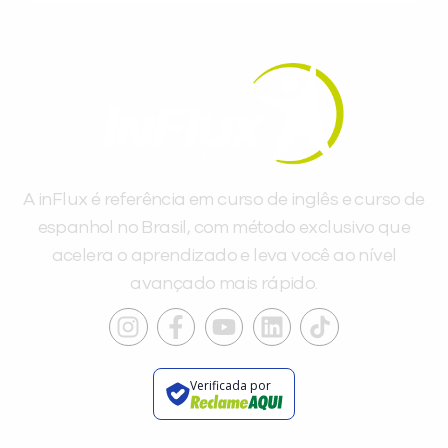
Você é aluno inFlux?
Sim
Não
A inFlux é referência em curso de inglês e curso de
espanhol no Brasil, com método exclusivo que
acelera o aprendizado e leva você ao nível
VOLTAR
avançado mais rápido.
Verificada por