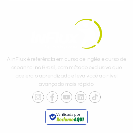
Você é aluno inFlux?
Sim
Não
A inFlux é referência em curso de inglês e curso de
espanhol no Brasil, com método exclusivo que
acelera o aprendizado e leva você ao nível
VOLTAR
avançado mais rápido.
Verificada por