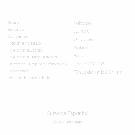
INSTITUCIONAL
A INFLUX
Sobre
Método
Garantia
Cursos
Convênios
Unidades
Trabalhe na inFlux
Notícias
Fale com a Escola
Blog
Fale com a Franqueadora
Teste TOEIC®
Common European Framework
Experience
Teste de Inglês Online
Política de Privacidade
CURSOS
Curso de Espanhol
Curso de Ingês
FRANQUEADORA