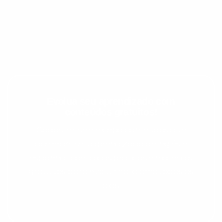
Evolua seu aprendizado com
conteúdos gratuitos!
Preencha com seus dados abaixo e
Cadastre-se e receba conteúdos que
já vamos te colocar em contato
aceleram seu aprendizado de inglês e
com a
:
espanhol, com dicas práticas e materiais
gratuitos para evoluir no idioma todos os
dias.