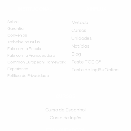
INSTITUCIONAL
A INFLUX
Sobre
Método
Garantia
Cursos
Convênios
Unidades
Trabalhe na inFlux
Notícias
Fale com a Escola
Blog
Fale com a Franqueadora
Teste TOEIC®
Common European Framework
Experience
Teste de Inglês Online
Política de Privacidade
CURSOS
Curso de Espanhol
Curso de Ingês
FRANQUEADORA