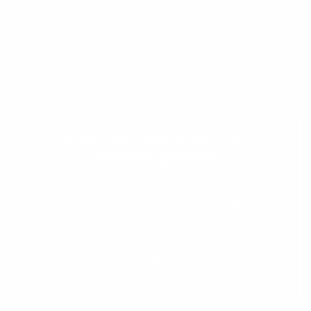
Evolua seu aprendizado com
conteúdos gratuitos!
Preencha com seus dados abaixo e
Cadastre-se e receba conteúdos que
já vamos te colocar em contato
aceleram seu aprendizado de inglês e
com a
:
espanhol, com dicas práticas e materiais
gratuitos para evoluir no idioma todos os
dias.