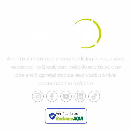
Você é aluno inFlux?
Sim
Não
A inFlux é referência em curso de inglês e curso de
espanhol no Brasil, com método exclusivo que
acelera o aprendizado e leva você ao nível
VOLTAR
avançado mais rápido.
Verificada por