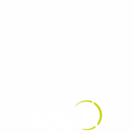
Evolua seu aprendizado com
conteúdos gratuitos!
Cadastre-se e receba conteúdos que
aceleram seu aprendizado de inglês e
espanhol, com dicas práticas e materiais
gratuitos para evoluir no idioma todos os
dias.