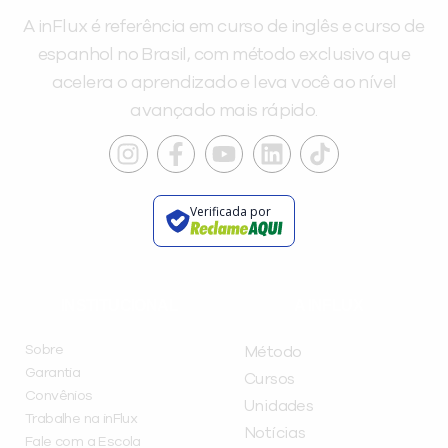
A inFlux é referência em curso de inglês e curso de
espanhol no Brasil, com método exclusivo que
acelera o aprendizado e leva você ao nível
avançado mais rápido.
Verificada por
INSTITUCIONAL
A INFLUX
Sobre
Método
Garantia
Cursos
Convênios
Unidades
Trabalhe na inFlux
Notícias
Fale com a Escola