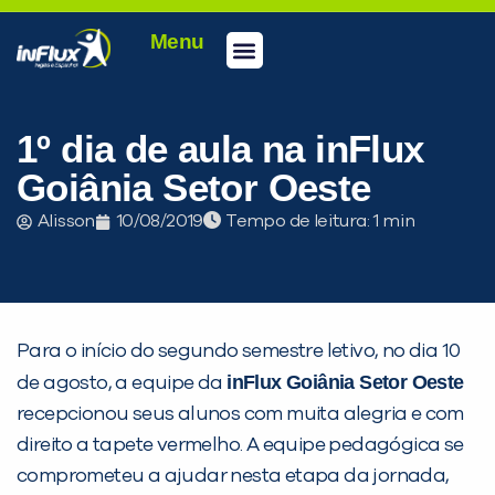
Menu
Conheça a inFlux
Testes e Certificações
Fale Conosco
Portal do aluno
inFlux Climber
Seja um franqueado
1º dia de aula na inFlux
Goiânia Setor Oeste
Alisson
10/08/2019
Tempo de leitura:
Para o início do segundo semestre letivo, no dia 10
inFlux Goiânia Setor Oeste
de agosto, a equipe da
recepcionou seus alunos com muita alegria e com
direito a tapete vermelho. A equipe pedagógica se
PEÇA UMA DEMONSTRAÇÃO DE MÉTODO
comprometeu a ajudar nesta etapa da jornada,