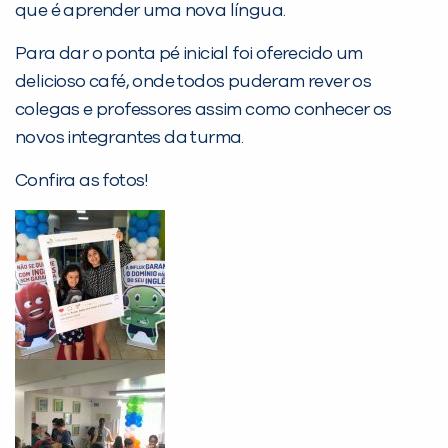
que é aprender uma nova língua.
Desculpe!
Para dar o ponta pé inicial foi oferecido um
Não encontramos nenhuma unidade
delicioso café, onde todos puderam rever os
inFlux nesta cidade ou bairro que
colegas e professores assim como conhecer os
você digitou.
novos integrantes da turma.
Confira as fotos!
Preencha com seus dados abaixo e
já vamos te colocar em contato
com a
: