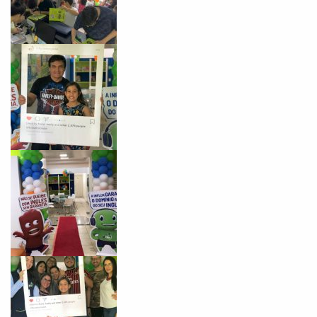
Você é aluno inFlux?
Sim
Não
VOLTAR