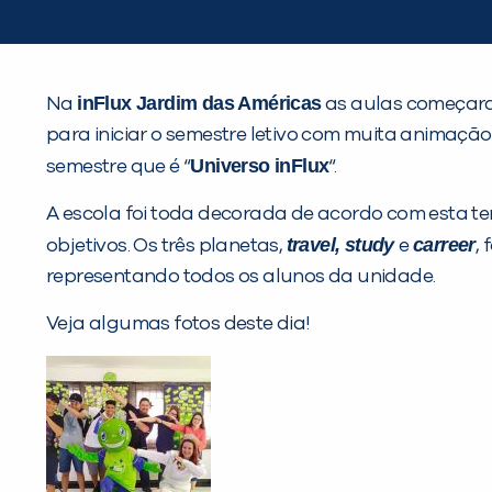
inFlux Jardim das Américas
Na
as aulas começaram
para iniciar o semestre letivo com muita animaç
Universo inFlux
semestre que é “
“.
A escola foi toda decorada de acordo com esta t
travel
,
study
carreer
objetivos. Os três planetas,
e
,
representando todos os alunos da unidade.
Veja algumas fotos deste dia!