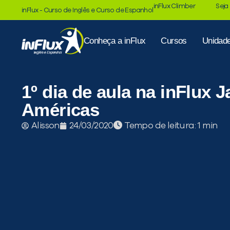
inFlux Climber
Seja
inFlux - Curso de Inglês e Curso de Espanhol
Conheça a inFlux
Cursos
Unidad
1º dia de aula na inFlux 
Américas
Tempo de leitura:
Alisson
24/03/2020