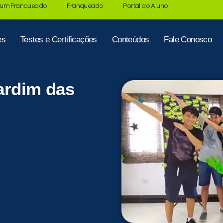
 um Franqueado
Franqueado
Portal do Aluno
es
Testes e Certificações
Conteúdos
Fale Conosco
Jardim das