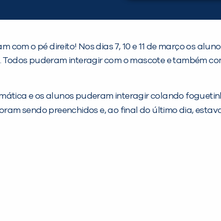
 com o pé direito! Nos dias 7, 10 e 11 de março os alu
ão. Todos puderam interagir com o mascote e também c
emática e os alunos puderam interagir colando foguet
 foram sendo preenchidos e, ao final do último dia, es