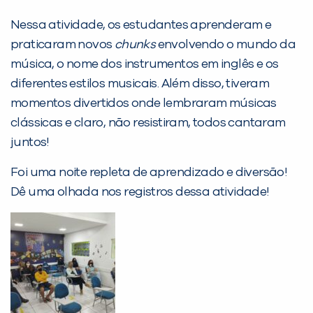
Desculpe!
Nessa atividade, os estudantes aprenderam e
Não encontramos nenhuma unidade
praticaram novos
chunks
envolvendo o mundo da
inFlux nesta cidade ou bairro que
música, o nome dos instrumentos em inglês e os
você digitou.
diferentes estilos musicais. Além disso, tiveram
momentos divertidos onde lembraram músicas
clássicas e claro, não resistiram, todos cantaram
juntos!
Foi uma noite repleta de aprendizado e diversão!
Dê uma olhada nos registros dessa atividade!
Preencha com seus dados abaixo e
já vamos te colocar em contato
com a
: