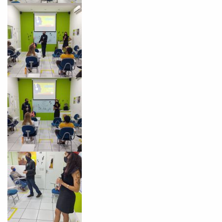
Você é aluno inFlux?
Sim
Não
VOLTAR