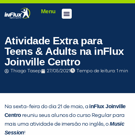
Menu
Conheça a inFlux
Testes e Certificações
Fale Conosco
Portal do aluno
inFlux Climber
Seja um franqueado
Atividade Extra para
Teens & Adults na inFlux
Joinville Centro
Thiago Tasep
27/05/2021
Tempo de leitura:
inFlux Joinville
Na sexta-feira do dia 21 de maio, a
Centro
reuniu seus alunos do curso Regular para
PEÇA UMA DEMONSTRAÇÃO DE MÉTODO
Music
mais uma atividade de imersão no inglês, o
Session
!