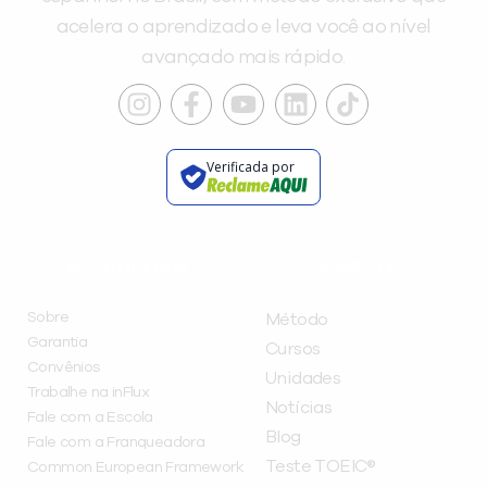
acelera o aprendizado e leva você ao nível
avançado mais rápido.
Verificada por
INSTITUCIONAL
A INFLUX
Sobre
Método
Garantia
Cursos
Convênios
Unidades
Trabalhe na inFlux
Notícias
Fale com a Escola
Blog
Fale com a Franqueadora
Teste TOEIC®
Common European Framework