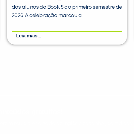
dos alunos do Book 5 do primeiro semestre de
2026. A celebração marcou a
Leia mais...
nteúdos gratuitos!
ram seu aprendizado de inglês e espanhol, com dicas p