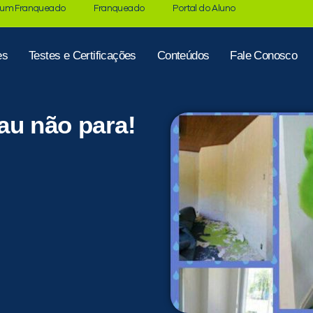
 um Franqueado
Franqueado
Portal do Aluno
es
Testes e Certificações
Conteúdos
Fale Conosco
au não para!