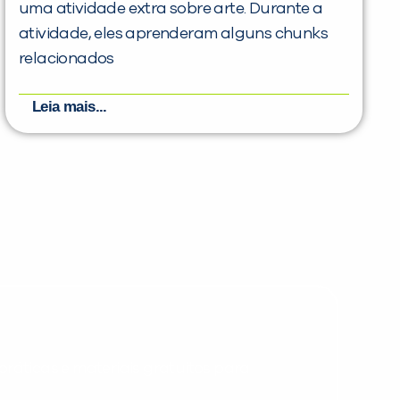
uma atividade extra sobre arte. Durante a
atividade, eles aprenderam alguns chunks
relacionados
Leia mais...
PEÇA UMA DEMONSTRAÇÃO DE MÉTODO
Desculpe!
Não encontramos nenhuma unidade
inFlux nesta cidade ou bairro que
você digitou.
ráticas e materiais gratuitos para