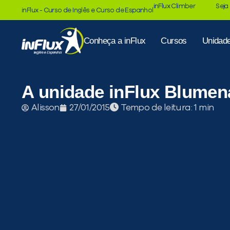
inFlux Climber
Seja
inFlux - Curso de Inglês e Curso de Espanhol
Conheça a inFlux
Cursos
Unidad
A unidade inFlux Blumen
Tempo de leitura:
Alisson
27/01/2015