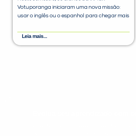
Votuporanga iniciaram uma nova missão:
usar o inglês ou o espanhol para chegar mais
Leia mais...
Evolua seu aprendizado com co
Cadastre-se e receba conteúdos que acele
evoluir no idioma todos os dias.