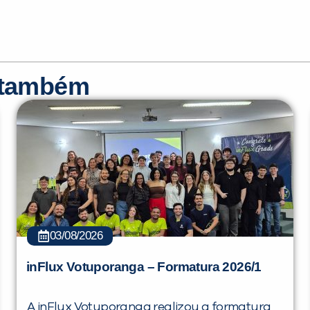
r também
03/08/2026
inFlux Votuporanga – Formatura 2026/1
A inFlux Votuporanga realizou a formatura