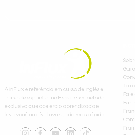
INST
Sobr
Gara
Conv
Trab
A inFlux é referência em curso de inglês e
Fale
curso de espanhol no Brasil, com método
Fale
exclusivo que acelera o aprendizado e
Fra
leva você ao nível avançado mais rápido.
Com
Fra