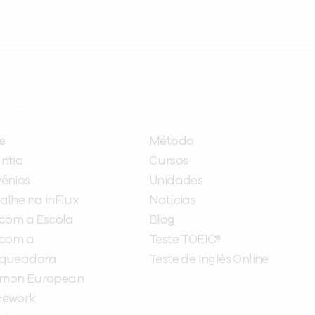
ITUCIONAL
A INFLUX
e
Método
ntia
Cursos
ênios
Unidades
alhe na inFlux
Notícias
 com a Escola
Blog
 com a
Teste TOEIC®
nqueadora
Teste de Inglês Online
mon European
mework