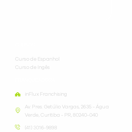
Preencha com seus dados abaixo e
já vamos te colocar em contato
CURSOS
com a
:
Curso de Espanhol
Curso de Ingês
FRANQUEADORA
inFlux Franchising
Av. Pres. Getúlio Vargas, 2635 - Água
Verde, Curitiba - PR, 80240-040
Você é aluno inFlux?
Sim
Não
(41) 3016-9898