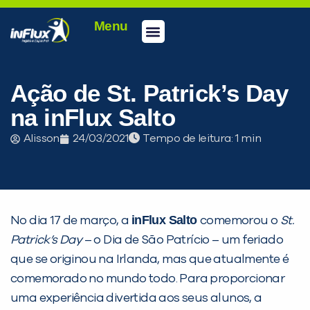
Menu
Conheça a inFlux
Testes e Certificações
Fale Conosco
Portal do aluno
inFlux Climber
Seja um franqueado
Ação de St. Patrick’s Day
na inFlux Salto
Alisson
24/03/2021
Tempo de leitura:
inFlux Salto
No dia 17 de março, a
comemorou o
St.
Patrick’s Day
– o Dia de São Patrício – um feriado
que se originou na Irlanda, mas que atualmente é
PEÇA UMA DEMONSTRAÇÃO DE MÉTODO
comemorado no mundo todo. Para proporcionar
uma experiência divertida aos seus alunos, a