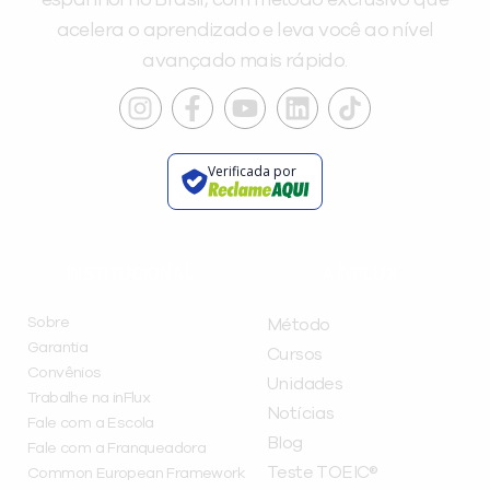
acelera o aprendizado e leva você ao nível
avançado mais rápido.
Verificada por
INSTITUCIONAL
A INFLUX
Sobre
Método
Garantia
Cursos
Convênios
Unidades
Trabalhe na inFlux
Notícias
Fale com a Escola
Blog
Fale com a Franqueadora
Teste TOEIC®
Common European Framework