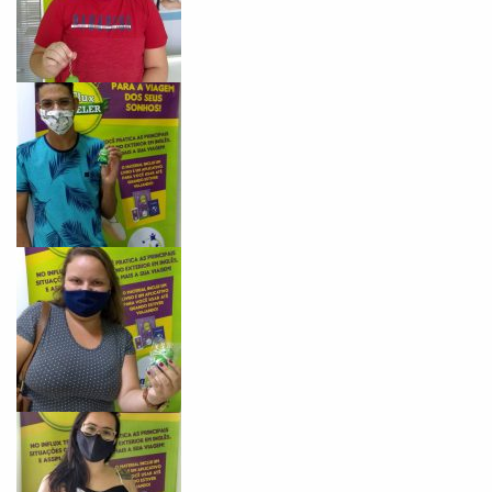
Você é aluno inFlux?
Sim
Não
VOLTAR