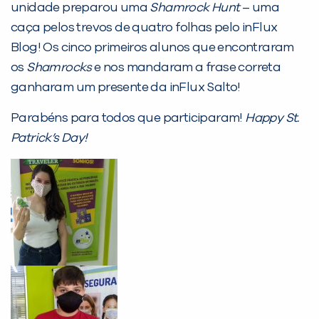
Desculpe!
unidade preparou uma
Shamrock Hunt
– uma
Não encontramos nenhuma unidade
caça pelos trevos de quatro folhas pelo inFlux
inFlux nesta cidade ou bairro que
Blog! Os cinco primeiros alunos que encontraram
você digitou.
os
Shamrocks
e nos mandaram a frase correta
ganharam um presente da inFlux Salto!
Parabéns para todos que participaram!
Happy St.
Patrick’s Day!
Preencha com seus dados abaixo e
já vamos te colocar em contato
com a
: