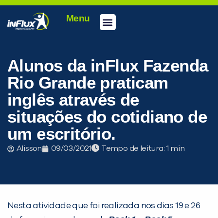
Menu
Conheça a inFlux
Testes e Certificações
Fale Conosco
Portal do aluno
inFlux Climber
Seja um franqueado
Alunos da inFlux Fazenda
Rio Grande praticam
inglês através de
situações do cotidiano de
um escritório.
Alisson
09/03/2021
Tempo de leitura:
PEÇA UMA DEMONSTRAÇÃO DE MÉTODO
Nesta atividade que foi realizada nos dias 19 e 26
Desculpe!