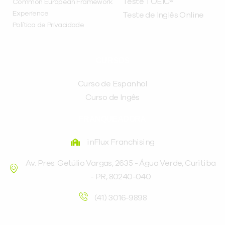
Teste TOEIC®
Common European Framework
Experience
Teste de Inglês Online
Política de Privacidade
CURSOS
Curso de Espanhol
Curso de Ingês
FRANQUEADORA
inFlux Franchising
Av. Pres. Getúlio Vargas, 2635 - Água Verde, Curitiba
- PR, 80240-040
(41) 3016-9898