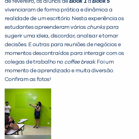
Book 1
Book 5
de fevereiro, os alunos de
a
Não encontramos nenhuma unidade
vivenciaram de forma prática e dinâmica a
inFlux nesta cidade ou bairro que
realidade de um escritório. Nesta experiência os
você digitou.
estudantes apreenderam vários
chunks
para
sugerir uma ideia, discordar, analisar e tomar
decisões. E outras para reuniões de negócios e
momentos descontraídos para interagir com os
colegas de trabalho no
coffee break
. Foi um
momento de aprendizado e muita diversão.
Confiram as fotos!
Preencha com seus dados abaixo e
já vamos te colocar em contato
com a
: