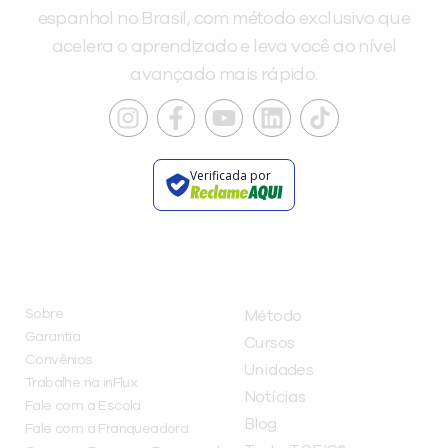
espanhol no Brasil, com método exclusivo que
acelera o aprendizado e leva você ao nível
avançado mais rápido.
Verificada por
INSTITUCIONAL
A INFLUX
Sobre
Método
Garantia
Cursos
Convênios
Unidades
Trabalhe na inFlux
Notícias
Fale com a Escola
Blog
Fale com a Franqueadora