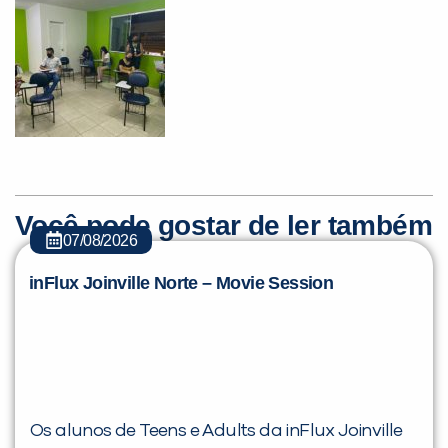
Você é aluno inFlux?
Sim
Não
Você pode gostar de ler também
07/08/2026
inFlux Joinville Norte – Movie Session
VOLTAR
Os alunos de Teens e Adults da inFlux Joinville