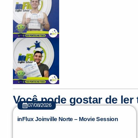
Você pode gostar de le
07/08/2026
inFlux Joinville Norte – Movie Session