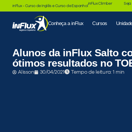
inFlux Climber
Seja
inFlux - Curso de Inglês e Curso de Espanhol
Conheça a inFlux
Cursos
Unidad
Alunos da inFlux Salto c
ótimos resultados no TO
Tempo de leitura:
Alisson
30/04/2021