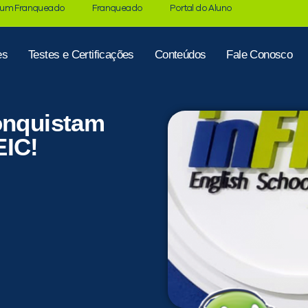
 um Franqueado
Franqueado
Portal do Aluno
es
Testes e Certificações
Conteúdos
Fale Conosco
onquistam
EIC!