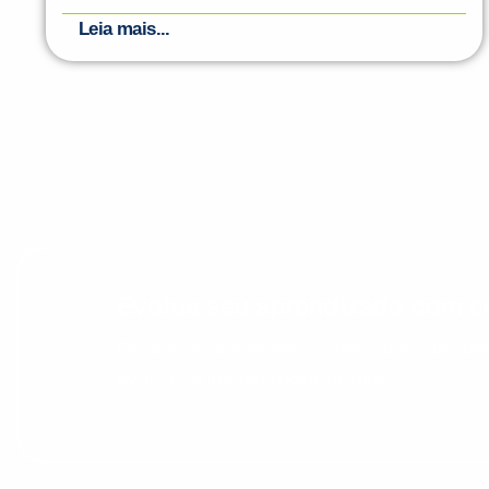
Leia mais...
Evolua seu aprendizado com co
Cadastre-se e receba conteúdos que acele
evoluir no idioma todos os dias.