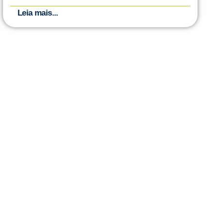
Leia mais...
PEÇA UMA DEMONSTRAÇÃO DE MÉTODO
Desculpe!
Não encontramos nenhuma unidade
inFlux nesta cidade ou bairro que
você digitou.
ráticas e materiais gratuitos para