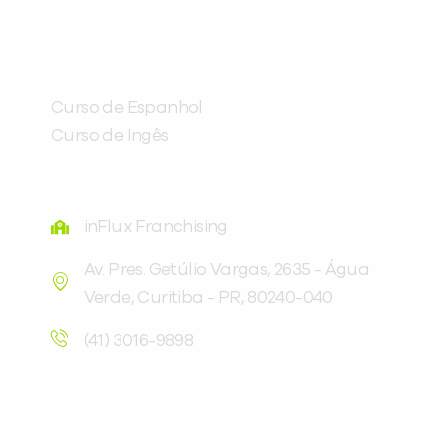
Preencha com seus dados abaixo e
CURSOS
já vamos te colocar em contato
com a
:
Curso de Espanhol
Curso de Ingês
FRANQUEADORA
inFlux Franchising
Av. Pres. Getúlio Vargas, 2635 - Água
Verde, Curitiba - PR, 80240-040
Você é aluno inFlux?
(41) 3016-9898
Sim
Não