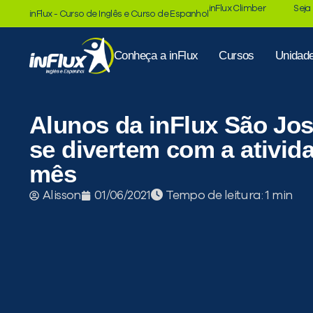
inFlux Climber
Seja
inFlux - Curso de Inglês e Curso de Espanhol
Conheça a inFlux
Cursos
Unidad
Alunos da inFlux São Jo
se divertem com a ativid
mês
Tempo de leitura:
Alisson
01/06/2021