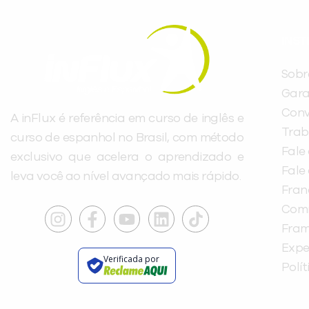
INST
Sobr
Gara
Conv
A inFlux é referência em curso de inglês e
Trab
curso de espanhol no Brasil, com método
Fale
exclusivo que acelera o aprendizado e
Fale
leva você ao nível avançado mais rápido.
Fra
Com
Fra
Expe
Verificada por
Polí