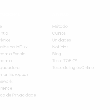
ITUCIONAL
A INFLUX
e
Método
ntia
Cursos
ênios
Unidades
alhe na inFlux
Notícias
 com a Escola
Blog
 com a
Teste TOEIC®
nqueadora
Teste de Inglês Online
mon European
mework
rience
tica de Privacidade