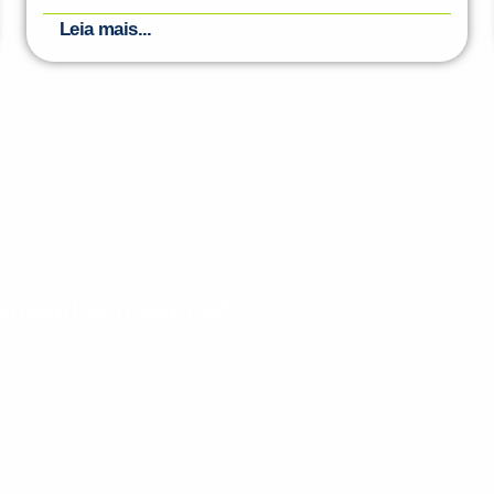
Leia mais...
nteúdos gratuitos!
ram seu aprendizado de inglês e espanhol, com dicas p