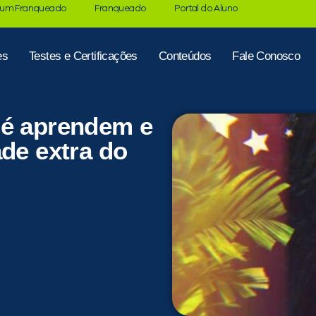
 um Franqueado
Franqueado
Portal do Aluno
es
Testes e Certificações
Conteúdos
Fale Conosco
sé aprendem e
ade extra do