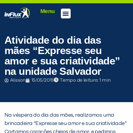
Menu
Conheça a inFlux
Testes e Certificações
Fale Conosco
Portal do aluno
inFlux Climber
Seja um franqueado
Atividade do dia das
mães “Expresse seu
amor e sua criatividade”
na unidade Salvador
Alisson
15/05/2015
Tempo de leitura:
Na véspera do dia das mães, realizamos uma
brincadeira “Expresse seu amor e sua criatividade”.
PEÇA UMA DEMONSTRAÇÃO DE MÉTODO
Cortamos corações cheios de amor, e pedimos