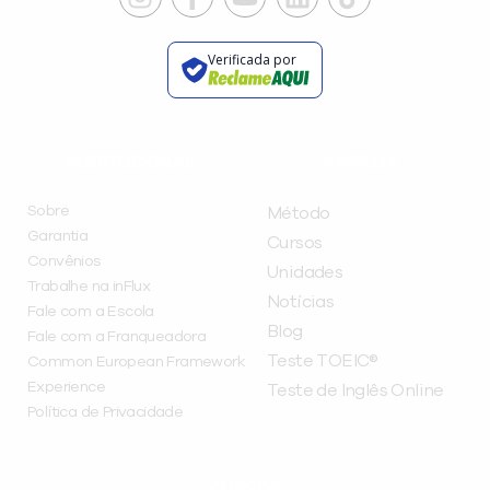
Verificada por
INSTITUCIONAL
A INFLUX
Sobre
Método
Garantia
Cursos
Convênios
Unidades
Trabalhe na inFlux
Notícias
Fale com a Escola
Blog
Fale com a Franqueadora
Teste TOEIC®
Common European Framework
Experience
Teste de Inglês Online
Política de Privacidade
CURSOS