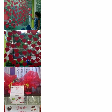
Você é aluno inFlux?
Sim
Não
VOLTAR