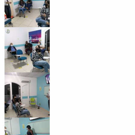
Você é aluno inFlux?
Sim
Não
VOLTAR