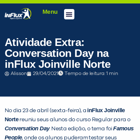
Menu
Conheça a inFlux
Testes e Certificações
Fale Conosco
Portal do aluno
inFlux Climber
Seja um franqueado
Atividade Extra:
Conversation Day na
inFlux Joinville Norte
Alisson
29/04/2021
Tempo de leitura:
inFlux Joinville
No dia 23 de abril (sexta-feira), a
Norte
reuniu seus alunos do curso Regular para o
PEÇA UMA DEMONSTRAÇÃO DE MÉTODO
Conversation Day
Famous
. Nesta edição, o tema foi
People
, onde os alunos puderam testar seus