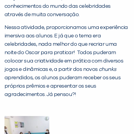
Desculpe!
conhecimentos do mundo das celebridades
Não encontramos nenhuma unidade
através de muita conversação.
inFlux nesta cidade ou bairro que
Nessa atividade, proporcionamos uma experiência
você digitou.
imersiva aos alunos. E já que o tema era
celebridades, nada melhor do que recriar uma
noite do Oscar para praticar! Todos puderam
colocar sua criatividade em prática com diversos
jogos e dinâmicas e, a partir dos novos
chunks
aprendidos, os alunos puderam receber os seus
próprios prêmios e apresentar os seus
agradecimentos. Já pensou?!
Preencha com seus dados abaixo e
já vamos te colocar em contato
com a
: