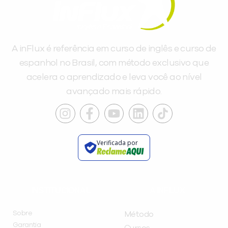
A inFlux é referência em curso de inglês e curso de
espanhol no Brasil, com método exclusivo que
acelera o aprendizado e leva você ao nível
avançado mais rápido.
Verificada por
INSTITUCIONAL
A INFLUX
Sobre
Método
Garantia
Cursos