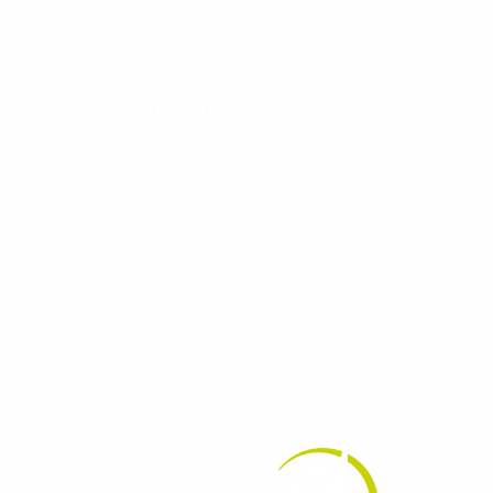
Evolua seu aprendizado com
conteúdos gratuitos!
Cadastre-se e receba conteúdos que
aceleram seu aprendizado de inglês e
espanhol, com dicas práticas e materiais
gratuitos para evoluir no idioma todos os
dias.