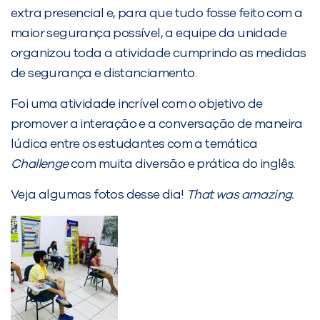
extra presencial e, para que tudo fosse feito com a
maior segurança possível, a equipe da unidade
organizou toda a atividade cumprindo as medidas
PEÇA UMA DEMONSTRAÇÃO DE MÉTODO
de segurança e distanciamento.
Foi uma atividade incrível com o objetivo de
Desculpe!
promover a interação e a conversação de maneira
Não encontramos nenhuma unidade
lúdica entre os estudantes com a temática
inFlux nesta cidade ou bairro que
Challenge
com muita diversão e prática do inglês.
você digitou.
Veja algumas fotos desse dia!
That was amazing.