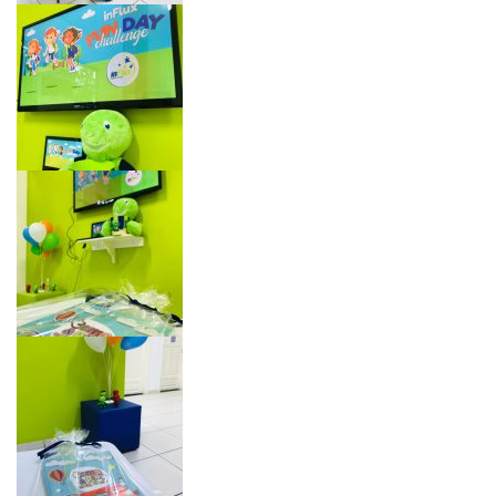
Preencha com seus dados abaixo e
já vamos te colocar em contato
com a
:
Você é aluno inFlux?
Sim
Não