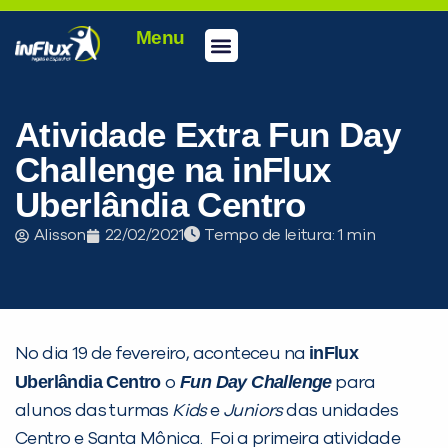
Menu
Conheça a inFlux
Testes e Certificações
Fale Conosco
Portal do aluno
inFlux Climber
Seja um franqueado
Atividade Extra Fun Day
Challenge na inFlux
Uberlândia Centro
Alisson
22/02/2021
Tempo de leitura:
inFlux
No dia 19 de fevereiro, aconteceu na
Uberlândia Centro
Fun Day Challenge
o
para
alunos das turmas
Kids
e
Juniors
das unidades
Centro e Santa Mônica. Foi a primeira atividade