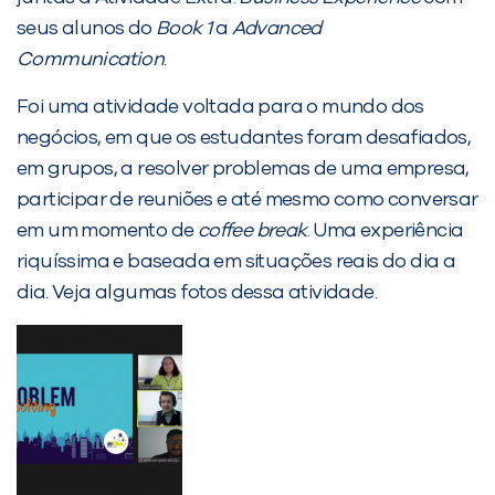
Desculpe!
seus alunos do
Book 1
a
Advanced
Não encontramos nenhuma unidade
Communication
.
inFlux nesta cidade ou bairro que
Foi uma atividade voltada para o mundo dos
você digitou.
negócios, em que os estudantes foram desafiados,
em grupos, a resolver problemas de uma empresa,
participar de reuniões e até mesmo como conversar
em um momento de
coffee break
. Uma experiência
riquíssima e baseada em situações reais do dia a
dia. Veja algumas fotos dessa atividade.
Preencha com seus dados abaixo e
já vamos te colocar em contato
com a
: