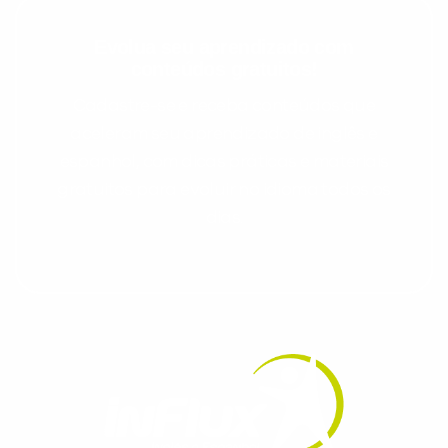
Evolua seu aprendizado com
conteúdos gratuitos!
Cadastre-se e receba conteúdos que
aceleram seu aprendizado de inglês e
espanhol, com dicas práticas e materiais
gratuitos para evoluir no idioma todos os
dias.