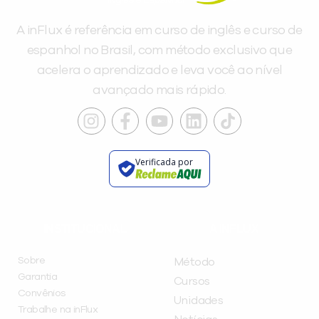
A inFlux é referência em curso de inglês e curso de
espanhol no Brasil, com método exclusivo que
acelera o aprendizado e leva você ao nível
avançado mais rápido.
Verificada por
INSTITUCIONAL
A INFLUX
Sobre
Método
Garantia
Cursos
Convênios
Unidades
Trabalhe na inFlux