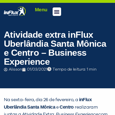
Menu
Conheça a inFlux
Testes e Certificações
Fale Conosco
Portal do aluno
inFlux Climber
Seja um franqueado
Atividade extra inFlux
Uberlândia Santa Mônica
e Centro – Business
Experience
Alisson
01/03/2021
Tempo de leitura:
inFlux
PEÇA UMA DEMONSTRAÇÃO DE MÉTODO
Na sexta-feira, dia 26 de fevereiro, a
Uberlândia Santa Mônica
Centro
e
realizaram
juntas a Atividade Extra:
Business Experience
com