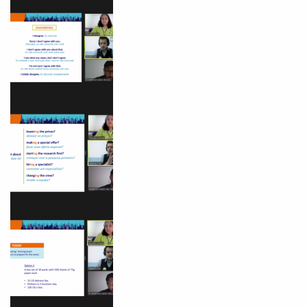
Você é aluno inFlux?
Sim
Não
VOLTAR