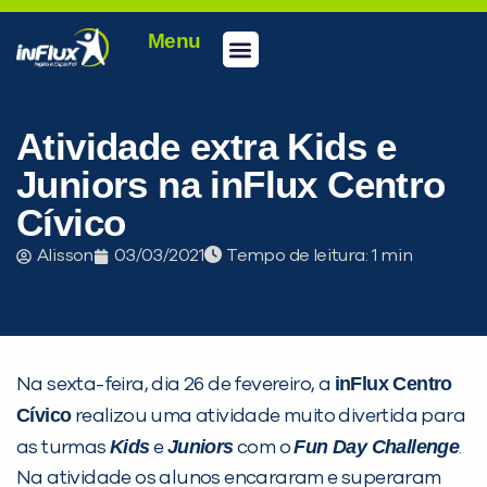
Menu
Conheça a inFlux
Testes e Certificações
Fale Conosco
Portal do aluno
inFlux Climber
Seja um franqueado
Atividade extra Kids e
Juniors na inFlux Centro
Cívico
Alisson
03/03/2021
Tempo de leitura:
inFlux Centro
Na sexta-feira, dia 26 de fevereiro, a
PEÇA UMA DEMONSTRAÇÃO DE MÉTODO
Cívico
realizou uma atividade muito divertida para
Kids
Juniors
Fun Day Challenge
as turmas
e
com o
.
Na atividade os alunos encararam e superaram
Desculpe!