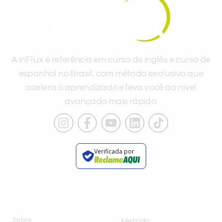
A inFlux é referência em curso de inglês e curso de
espanhol no Brasil, com método exclusivo que
acelera o aprendizado e leva você ao nível
avançado mais rápido.
Verificada por
INSTITUCIONAL
A INFLUX
Sobre
Método