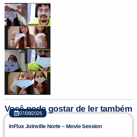
Você é aluno inFlux?
Sim
Não
Você pode gostar de ler também
VOLTAR
07/08/2026
inFlux Joinville Norte – Movie Session