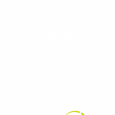
Evolua seu aprendizado com
conteúdos gratuitos!
Cadastre-se e receba conteúdos que
aceleram seu aprendizado de inglês e
espanhol, com dicas práticas e materiais
gratuitos para evoluir no idioma todos os
dias.