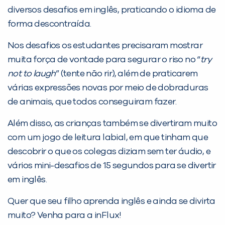
diversos desafios em inglês, praticando o idioma de
Não encontramos nenhuma unidade
forma descontraída.
inFlux nesta cidade ou bairro que
você digitou.
Nos desafios os estudantes precisaram mostrar
muita força de vontade para segurar o riso no “
try
not to laugh
” (tente não rir), além de praticarem
várias expressões novas por meio de dobraduras
de animais, que todos conseguiram fazer.
Além disso, as crianças também se divertiram muito
com um jogo de leitura labial, em que tinham que
descobrir o que os colegas diziam sem ter áudio, e
vários mini-desafios de 15 segundos para se divertir
Preencha com seus dados abaixo e
em inglês.
já vamos te colocar em contato
com a
:
Quer que seu filho aprenda inglês e ainda se divirta
muito? Venha para a inFlux!