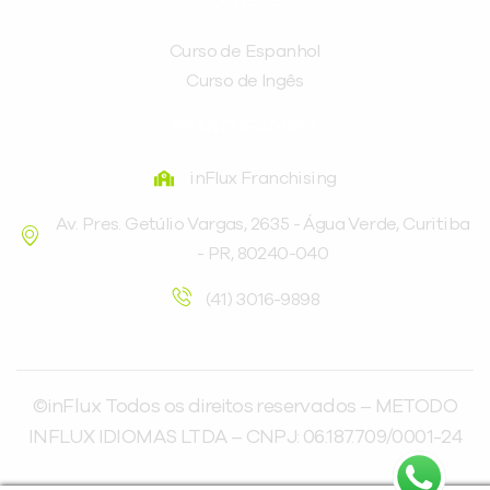
CURSOS
Curso de Espanhol
Curso de Ingês
FRANQUEADORA
inFlux Franchising
Av. Pres. Getúlio Vargas, 2635 - Água Verde, Curitiba
- PR, 80240-040
(41) 3016-9898
©inFlux Todos os direitos reservados – METODO
INFLUX IDIOMAS LTDA – CNPJ: 06.187.709/0001-24