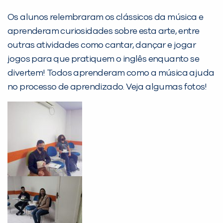
Desculpe!
Os alunos relembraram os clássicos da música e
Não encontramos nenhuma unidade
aprenderam curiosidades sobre esta arte, entre
inFlux nesta cidade ou bairro que
outras atividades como cantar, dançar e jogar
você digitou.
jogos para que pratiquem o inglês enquanto se
divertem! Todos aprenderam como a música ajuda
no processo de aprendizado. Veja algumas fotos!
Preencha com seus dados abaixo e
já vamos te colocar em contato
com a
: