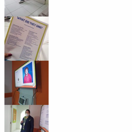
Você é aluno inFlux?
Sim
Não
VOLTAR