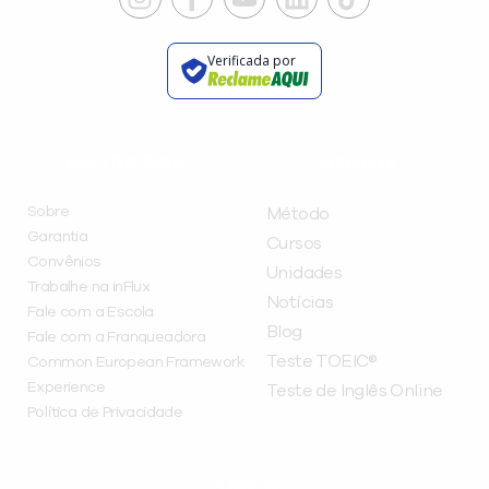
Verificada por
INSTITUCIONAL
A INFLUX
Sobre
Método
Garantia
Cursos
Convênios
Unidades
Trabalhe na inFlux
Notícias
Fale com a Escola
Blog
Fale com a Franqueadora
Teste TOEIC®
Common European Framework
Experience
Teste de Inglês Online
Política de Privacidade