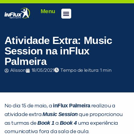
Menu
Conheça a inFlux
Testes e Certificações
Fale Conosco
Portal do aluno
inFlux Climber
Seja um franqueado
Atividade Extra: Music
Session na inFlux
Palmeira
Alisson
18/05/2021
Tempo de leitura:
inFlux Palmeira
No dia 15 de maio, a
realizou a
Music Session
atividade extra
que proporcionou
PEÇA UMA DEMONSTRAÇÃO DE MÉTODO
Book 1
Book 4
as turmas de
a
uma experiência
comunicativa fora da sala de aula.