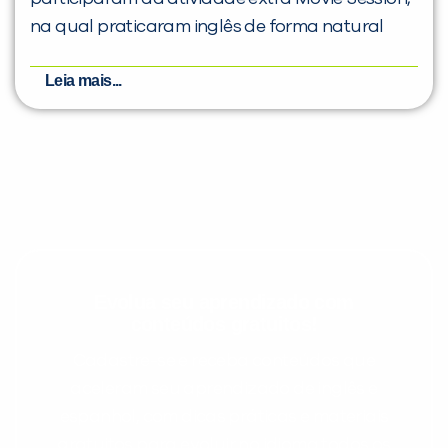
na qual praticaram inglês de forma natural
Leia mais...
Evolua seu aprendizado com
conteúdos gratuitos!
Cadastre-se e receba conteúdos que
aceleram seu aprendizado de inglês e
espanhol, com dicas práticas e materiais
gratuitos para evoluir no idioma todos os