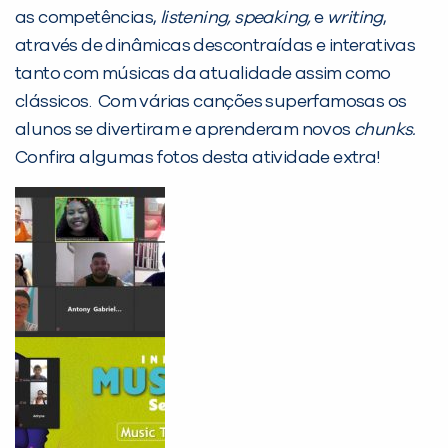
Não encontramos nenhuma unidade
as competências,
listening, speaking,
e
writing
,
inFlux nesta cidade ou bairro que
através de dinâmicas descontraídas e interativas
você digitou.
tanto com músicas da atualidade assim como
clássicos. Com várias canções superfamosas os
alunos se divertiram e aprenderam novos
chunks.
Confira algumas fotos desta atividade extra!
Preencha com seus dados abaixo e
já vamos te colocar em contato
com a
: