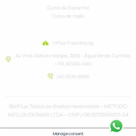
Curso de Espanhol
Curso de Ingês
FRANQUEADORA
inFlux Franchising
Av. Pres. Getúlio Vargas, 2635 - Água Verde, Curitiba
- PR, 80240-040
(41) 3016-9898
©inFlux Todos os direitos reservados – METODO
INFLUX IDIOMAS LTDA – CNPJ: 06.187.709/0001-24
Manage consent