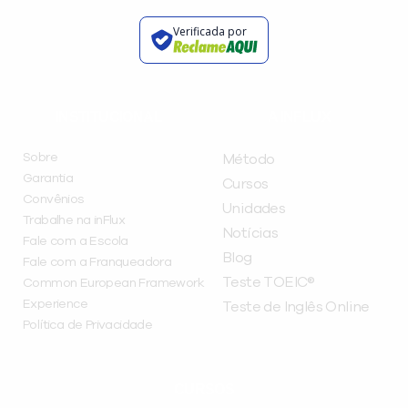
Verificada por
INSTITUCIONAL
A INFLUX
Sobre
Método
Garantia
Cursos
Convênios
Unidades
Trabalhe na inFlux
Notícias
Fale com a Escola
Blog
Fale com a Franqueadora
Teste TOEIC®
Common European Framework
Experience
Teste de Inglês Online
Política de Privacidade
CURSOS