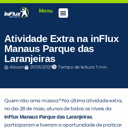
Menu
Conheça a inFlux
Testes e Certificações
Fale Conosco
Portal do aluno
inFlux Climber
Seja um franqueado
Atividade Extra na inFlux
Manaus Parque das
Laranjeiras
Alisson
31/05/2021
Tempo de leitura:
Quem não ama música? Na última atividade extra,
PEÇA UMA DEMONSTRAÇÃO DE MÉTODO
no dia 28 de maio, alunos de todos os níveis da
inFlux Manaus Parque das Laranjeiras
,
Desculpe!
participaram e tiveram a oportunidade de praticar