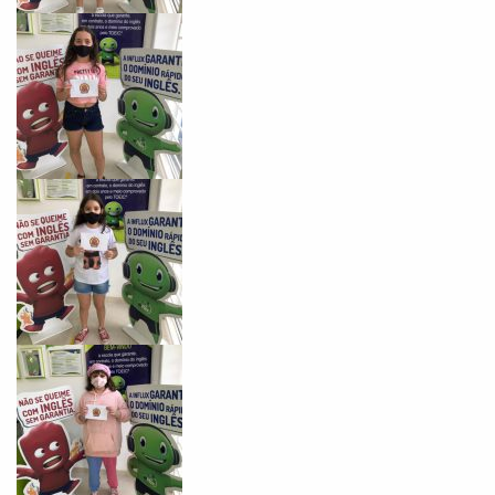
já vamos te colocar em contato
com a
:
Você é aluno inFlux?
Sim
Não