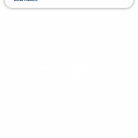
Evolua seu aprendizado com
conteúdos gratuitos!
Cadastre-se e receba conteúdos que
aceleram seu aprendizado de inglês e
espanhol, com dicas práticas e materiais
gratuitos para evoluir no idioma todos os
dias.