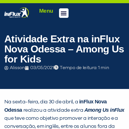
Menu
Conheça a inFlux
Testes e Certificações
Fale Conosco
Portal do aluno
inFlux Climber
Seja um franqueado
Atividade Extra na inFlux
Nova Odessa – Among Us
for Kids
Alisson
03/05/2021
Tempo de leitura:
inFlux Nova
Na sexta-feira, dia 30 de abril, a
Odessa
Among Us inFlux
realizou a atividade extra
que teve como objetivo promover a interação e a
conversação, em inglês, entre os alunos fora da