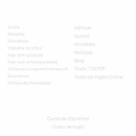
INSTITUCIONAL
A INFLUX
Sobre
Método
Garantia
Cursos
Convênios
Unidades
Trabalhe na inFlux
Notícias
Fale com a Escola
Blog
Fale com a Franqueadora
Teste TOEIC®
Common European Framework
Experience
Teste de Inglês Online
Política de Privacidade
CURSOS
Curso de Espanhol
Curso de Ingês