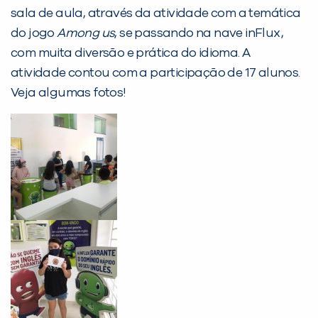
PEÇA UMA DEMONSTRAÇÃO DE MÉTODO
sala de aula, através da atividade com a temática
do jogo
Among us
, se passando na nave inFlux,
com muita diversão e prática do idioma. A
Desculpe!
atividade contou com a participação de 17 alunos.
Não encontramos nenhuma unidade
Veja algumas fotos!
inFlux nesta cidade ou bairro que
você digitou.
Preencha com seus dados abaixo e