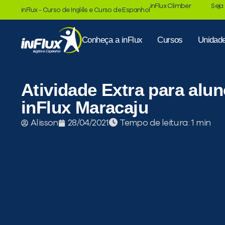
inFlux Climber
Seja
inFlux - Curso de Inglês e Curso de Espanhol
Conheça a inFlux
Cursos
Unidad
Atividade Extra para alu
inFlux Maracaju
Tempo de leitura:
Alisson
28/04/2021