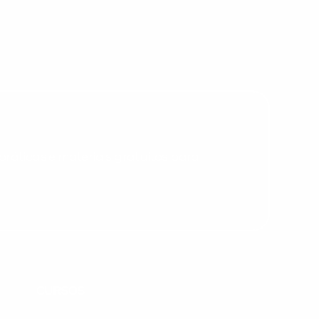
Desculpe!
Não encontramos nenhuma unidade
inFlux nesta cidade ou bairro que
você digitou.
ráticas e materiais gratuitos para
Preencha com seus dados abaixo e
já vamos te colocar em contato
CURSOS
com a
: