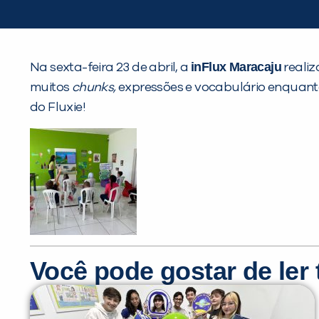
inFlux Maracaju
Na sexta-feira 23 de abril, a
realiz
muitos
chunks,
expressões e vocabulário enquanto
do Fluxie!
Você pode gostar de le