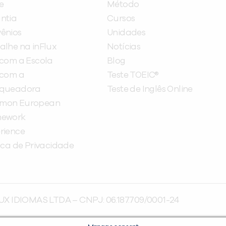
e
Método
ntia
Cursos
ênios
Unidades
alhe na inFlux
Notícias
 com a Escola
Blog
 com a
Teste TOEIC®
nqueadora
Teste de Inglês Online
mon European
mework
rience
tica de Privacidade
UX IDIOMAS LTDA – CNPJ: 06.187.709/0001-24