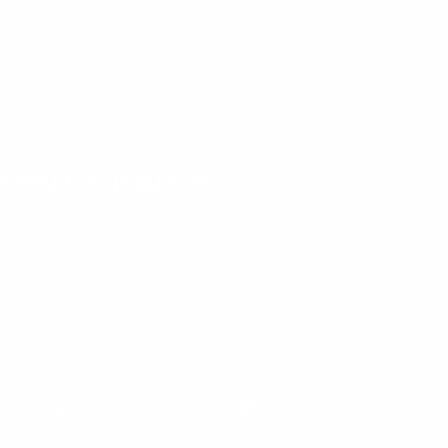
nteúdos gratuitos!
ram seu aprendizado de inglês e espanhol, com dicas p
ITUCIONAL
A INFLUX