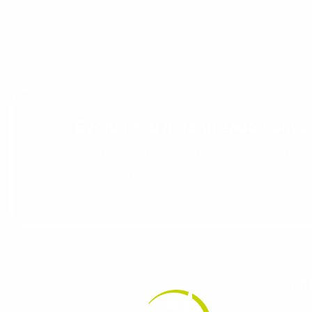
Evolua seu aprendizado com co
Cadastre-se e receba conteúdos que acele
evoluir no idioma todos os dias.
INST