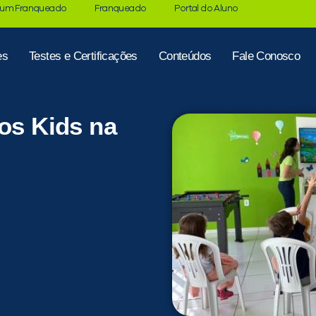
 um Franqueado
Franqueado
Portal do Aluno
es
Testes e Certificações
Conteúdos
Fale Conosco
nos Kids na