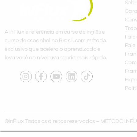
Sobr
Gara
Conv
Trab
A inFlux é referência em curso de inglês e
Fale
curso de espanhol no Brasil, com método
Fale
exclusivo que acelera o aprendizado e
Fra
leva você ao nível avançado mais rápido.
Com
Fra
Expe
Polí
©inFlux Todos os direitos reservados – METODO INFL