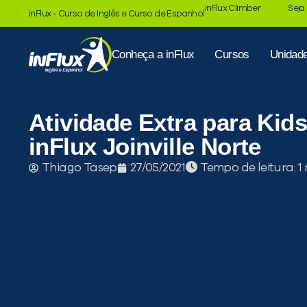
inFlux Climber
Seja
inFlux - Curso de Inglês e Curso de Espanhol
Conheça a inFlux
Cursos
Unidad
Atividade Extra para Kid
inFlux Joinville Norte
Tempo de leitura:
Thiago Tasep
27/05/2021