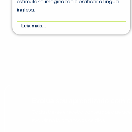
estimular a imaginação e praticar a língua
inglesa.
Leia mais...
Evolua seu aprendizado com co
Cadastre-se e receba conteúdos que acele
evoluir no idioma todos os dias.