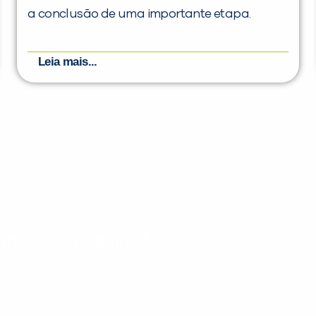
a conclusão de uma importante etapa.
Leia mais...
nteúdos gratuitos!
ram seu aprendizado de inglês e espanhol, com dicas p