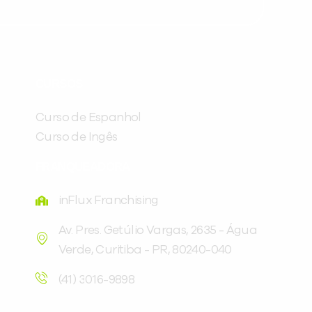
Preencha com seus dados abaixo e
já vamos te colocar em contato
CURSOS
com a
:
Curso de Espanhol
Curso de Ingês
FRANQUEADORA
inFlux Franchising
Av. Pres. Getúlio Vargas, 2635 - Água
Verde, Curitiba - PR, 80240-040
Você é aluno inFlux?
Sim
Não
(41) 3016-9898