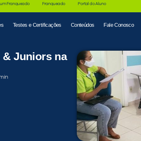
 um Franqueado
Franqueado
Portal do Aluno
es
Testes e Certificações
Conteúdos
Fale Conosco
s & Juniors na