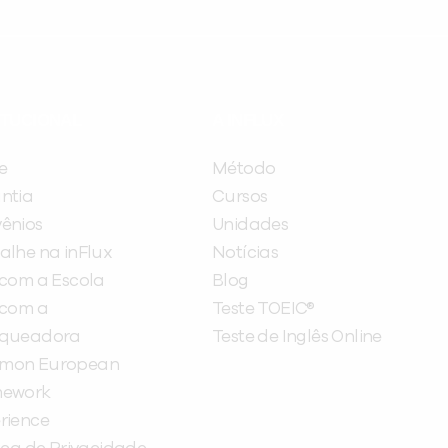
ITUCIONAL
A INFLUX
e
Método
ntia
Cursos
ênios
Unidades
alhe na inFlux
Notícias
 com a Escola
Blog
 com a
Teste TOEIC®
nqueadora
Teste de Inglês Online
mon European
mework
rience