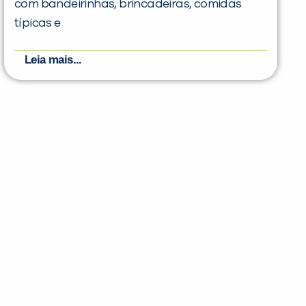
com bandeirinhas, brincadeiras, comidas
típicas e
Leia mais...
PEÇA UMA DEMONSTRAÇÃO DE MÉTODO
Desculpe!
Não encontramos nenhuma unidade
inFlux nesta cidade ou bairro que
você digitou.
ráticas e materiais gratuitos para