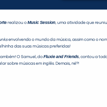
orte
Music Session
realizou o
, uma atividade que reuni
unks
envolvendo o mundo da música, assim como o nome 
 palhinha das suas músicas preferidas!
Fluxie and Friends
 também! O Samuel, do
, contou a to
lar sobre músicas em inglês. Demais, né?!