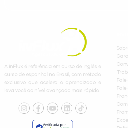
INST
Sobr
Gara
Conv
A inFlux é referência em curso de inglês e
Trab
curso de espanhol no Brasil, com método
Fale
exclusivo que acelera o aprendizado e
Fale
leva você ao nível avançado mais rápido.
Fra
Com
Fra
Expe
Verificada por