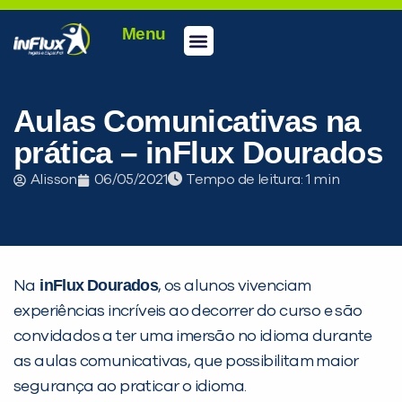
Menu
Conheça a inFlux
Testes e Certificações
Fale Conosco
Portal do aluno
inFlux Climber
Seja um franqueado
Aulas Comunicativas na
prática – inFlux Dourados
Alisson
06/05/2021
Tempo de leitura:
inFlux
Dourados
Na
, os alunos vivenciam
experiências incríveis ao decorrer do curso e são
PEÇA UMA DEMONSTRAÇÃO DE MÉTODO
convidados a ter uma imersão no idioma durante
as aulas comunicativas, que possibilitam maior
Desculpe!
segurança ao praticar o idioma.