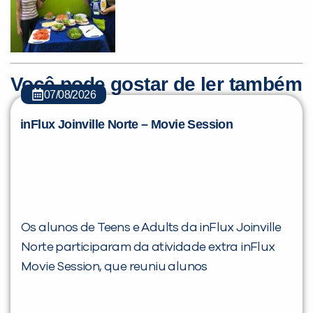
Você pode gostar de ler também
07/08/2026
Você é aluno inFlux?
inFlux Joinville Norte – Movie Session
Sim
Não
Os alunos de Teens e Adults da inFlux Joinville
VOLTAR
Norte participaram da atividade extra inFlux
Movie Session, que reuniu alunos