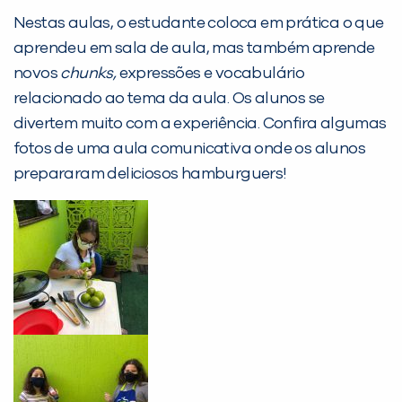
Não encontramos nenhuma unidade
Nestas aulas, o estudante coloca em prática o que
inFlux nesta cidade ou bairro que
aprendeu em sala de aula, mas também aprende
você digitou.
novos
chunks,
expressões e vocabulário
relacionado ao tema da aula. Os alunos se
divertem muito com a experiência. Confira algumas
fotos de uma aula comunicativa onde os alunos
prepararam deliciosos hamburguers!
Preencha com seus dados abaixo e
já vamos te colocar em contato
com a
: