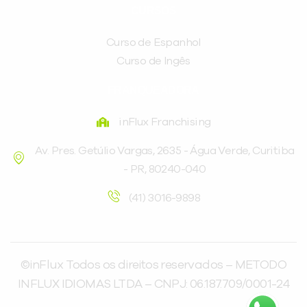
CURSOS
Curso de Espanhol
Curso de Ingês
FRANQUEADORA
inFlux Franchising
Av. Pres. Getúlio Vargas, 2635 - Água Verde, Curitiba
- PR, 80240-040
(41) 3016-9898
©inFlux Todos os direitos reservados – METODO
INFLUX IDIOMAS LTDA – CNPJ: 06.187.709/0001-24