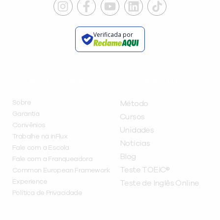
Verificada por
INSTITUCIONAL
A INFLUX
Sobre
Método
Garantia
Cursos
Convênios
Unidades
Trabalhe na inFlux
Notícias
Fale com a Escola
Blog
Fale com a Franqueadora
Teste TOEIC®
Common European Framework
Experience
Teste de Inglês Online
Política de Privacidade