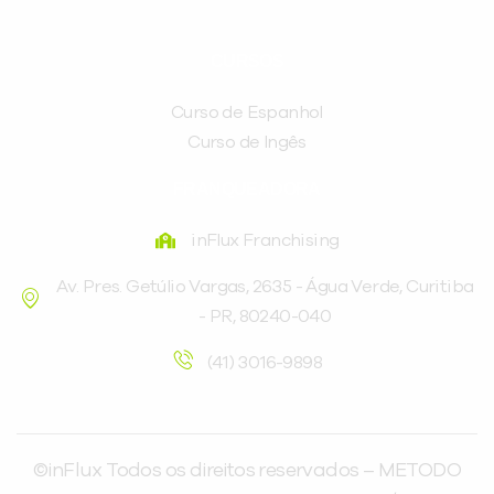
CURSOS
Curso de Espanhol
Curso de Ingês
FRANQUEADORA
inFlux Franchising
Av. Pres. Getúlio Vargas, 2635 - Água Verde, Curitiba
- PR, 80240-040
(41) 3016-9898
©inFlux Todos os direitos reservados – METODO