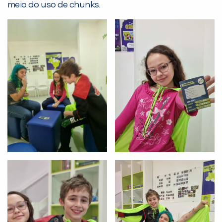
meio do uso de chunks.
Desculpe!
Não encontramos nenhuma unidade
inFlux nesta cidade ou bairro que
você digitou.
Preencha com seus dados abaixo e
já vamos te colocar em contato
com a
: