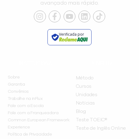
avançado mais rápido.
Verificada por
INSTITUCIONAL
A INFLUX
Sobre
Método
Garantia
Cursos
Convênios
Unidades
Trabalhe na inFlux
Notícias
Fale com a Escola
Blog
Fale com a Franqueadora
Teste TOEIC®
Common European Framework
Experience
Teste de Inglês Online
Política de Privacidade