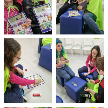
Você é aluno inFlux?
Sim
Não
VOLTAR