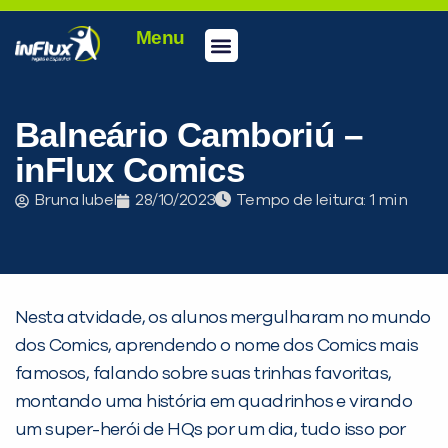
Menu
Conheça a inFlux
Testes e Certificações
Fale Conosco
Portal do aluno
inFlux Climber
Seja um franqueado
Balneário Camboriú –
inFlux Comics
Bruna Iubel
28/10/2023
Tempo de leitura:
Nesta atvidade, os alunos mergulharam no mundo
dos Comics, aprendendo o nome dos Comics mais
famosos, falando sobre suas trinhas favoritas,
montando uma história em quadrinhos e virando
PEÇA UMA DEMONSTRAÇÃO DE MÉTODO
um super-herói de HQs por um dia, tudo isso por