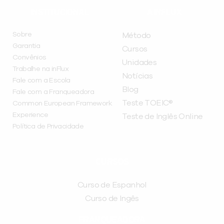
INSTITUCIONAL
A INFLUX
Sobre
Método
Garantia
Cursos
Convênios
Unidades
Trabalhe na inFlux
Notícias
Fale com a Escola
Blog
Fale com a Franqueadora
Teste TOEIC®
Common European Framework
Experience
Teste de Inglês Online
Política de Privacidade
CURSOS
Curso de Espanhol
Curso de Ingês
FRANQUEADORA