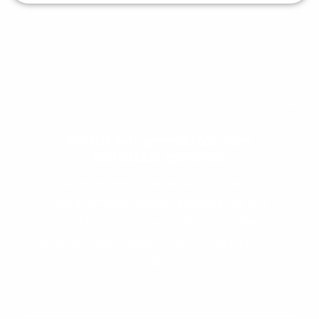
Evolua seu aprendizado com
conteúdos gratuitos!
Cadastre-se e receba conteúdos que
aceleram seu aprendizado de inglês e
espanhol, com dicas práticas e materiais
gratuitos para evoluir no idioma todos os
dias.