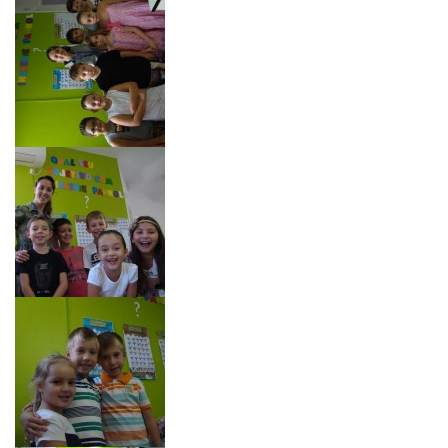
Você é aluno inFlux?
Sim
Não
VOLTAR