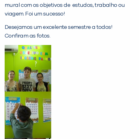
mural com os objetivos de estudos, trabalho ou
Desculpe!
viagem. Foi um sucesso!
Não encontramos nenhuma unidade
inFlux nesta cidade ou bairro que
Desejamos um excelente semestre a todos!
você digitou.
Confiram as fotos.
Preencha com seus dados abaixo e
já vamos te colocar em contato
com a
: