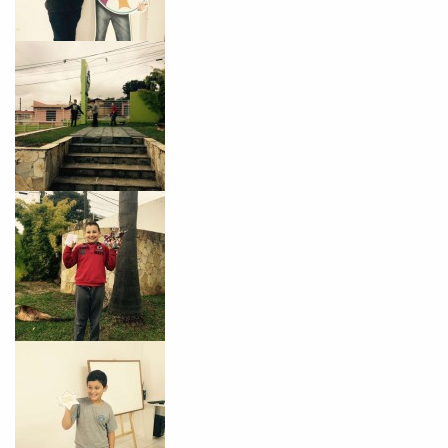
Preencha com seus dados abaixo e
já vamos te colocar em contato
com a
:
Você é aluno inFlux?
Sim
Não