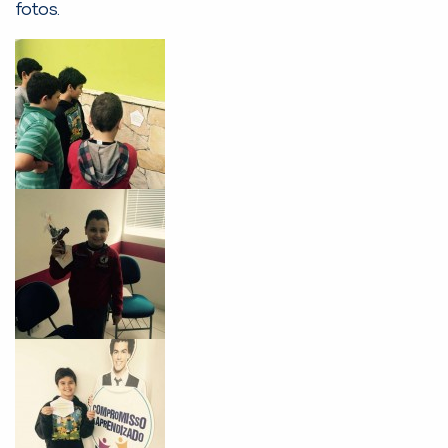
fotos.
PEÇA UMA DEMONSTRAÇÃO DE MÉTODO
Desculpe!
Não encontramos nenhuma unidade
inFlux nesta cidade ou bairro que
você digitou.