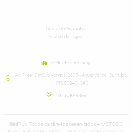
CURSOS
Curso de Espanhol
Curso de Ingês
FRANQUEADORA
inFlux Franchising
Av. Pres. Getúlio Vargas, 2635 - Água Verde, Curitiba
- PR, 80240-040
(41) 3016-9898
©inFlux Todos os direitos reservados – METODO