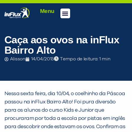
Menu
Conheça a inFlux
Testes e Certificações
Fale Conosco
Portal do aluno
inFlux Climber
Seja um franqueado
Caça aos ovos na inFlux
Bairro Alto
Alisson
14/04/2015
Tempo de leitura:
Nessa sexta feira, dia 10/04, o coelhinho da Páscoa
passou na inFlux Bairro Alto! Foi pura diversão
para os alunos do curso Kids e Junior que
procuraram por toda a escola por pistas em inglês
para descobrir onde estavam os ovos. Confiram as