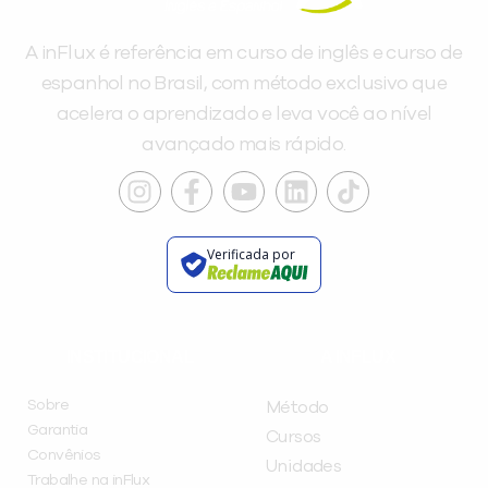
A inFlux é referência em curso de inglês e curso de
espanhol no Brasil, com método exclusivo que
acelera o aprendizado e leva você ao nível
avançado mais rápido.
Verificada por
INSTITUCIONAL
A INFLUX
Sobre
Método
Garantia
Cursos
Convênios
Unidades
Trabalhe na inFlux