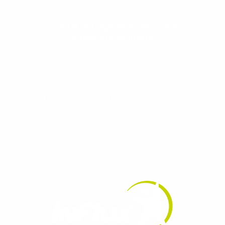
Evolua seu aprendizado com
conteúdos gratuitos!
Cadastre-se e receba conteúdos que
aceleram seu aprendizado de inglês e
espanhol, com dicas práticas e materiais
gratuitos para evoluir no idioma todos os
dias.