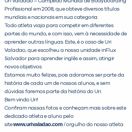
Uri Valadao – Campeão Mundial de Bodyboarding
Não encontramos nenhuma unidade
Profissional em 2008, que obteve diversos títulos
inFlux nesta cidade ou bairro que
mundiais e nacionais em sua categoria.
você digitou.
Todo atleta viaja para competir em diferentes
partes do mundo, e com isso, vem à necessidade de
aprender outras línguas. Este, é o caso de Uri
Valadao, que escolheu a nossa unidade inFlux
Salvador para aprender inglês e assim, atingir
novos objetivos.
Estamos muito felizes, pois adoramos ser parte da
história de cada um de nossos alunos, e sem
dúvidas faremos parte da história do Uri.
Preencha com seus dados abaixo e
Bem vindo Uri!
já vamos te colocar em contato
Confiram nossas fotos e conheçam mais sobre este
com a
:
dedicado atleta e aluno pelo
www.urivaladao.com
site:
/ orgulho do nosso atleta.