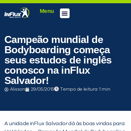
Menu
Conheça a inFlux
Testes e Certificações
Fale Conosco
Portal do aluno
inFlux Climber
Seja um franqueado
Campeão mundial de
Bodyboarding começa
seus estudos de inglês
conosco na inFlux
Salvador!
Alisson
29/05/2015
Tempo de leitura:
PEÇA UMA DEMONSTRAÇÃO DE MÉTODO
A unidade inFlux Salvador dá às boas vindas para
Desculpe!