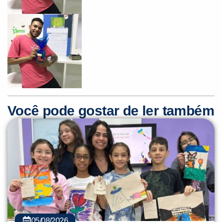
Você é aluno inFlux?
Sim
Não
Você pode gostar de ler também
VOLTAR
05/08/2026