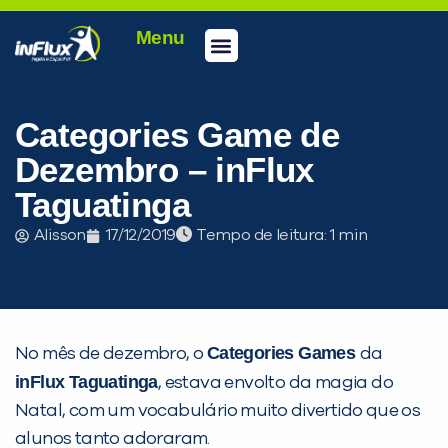
Menu
Conheça a inFlux
Testes e Certificações
Fale Conosco
Portal do aluno
inFlux Climber
Seja um franqueado
Categories Game de
Dezembro – inFlux
Taguatinga
Alisson
17/12/2019
Tempo de leitura:
Categories Games
No mês de dezembro, o
da
PEÇA UMA DEMONSTRAÇÃO DE MÉTODO
inFlux Taguatinga
, estava envolto da magia do
Natal, com um vocabulário muito divertido que os
alunos tanto adoraram.
Desculpe!