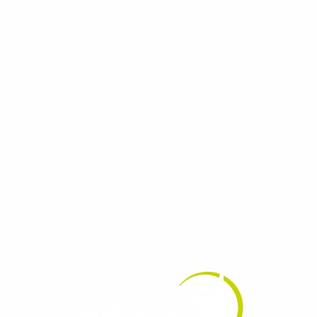
Evolua seu aprendizado com
conteúdos gratuitos!
Cadastre-se e receba conteúdos que
aceleram seu aprendizado de inglês e
espanhol, com dicas práticas e materiais
gratuitos para evoluir no idioma todos os
dias.