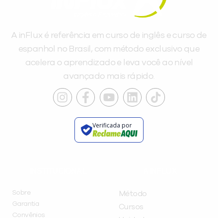
A inFlux é referência em curso de inglês e curso de
espanhol no Brasil, com método exclusivo que
acelera o aprendizado e leva você ao nível
avançado mais rápido.
Verificada por
INSTITUCIONAL
A INFLUX
Sobre
Método
Garantia
Cursos
Convênios