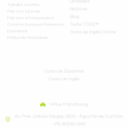
Unidades
Trabalhe na inFlux
Notícias
Fale com a Escola
Blog
Fale com a Franqueadora
Teste TOEIC®
Common European Framework
Experience
Teste de Inglês Online
Política de Privacidade
CURSOS
Curso de Espanhol
Curso de Ingês
FRANQUEADORA
inFlux Franchising
Av. Pres. Getúlio Vargas, 2635 - Água Verde, Curitiba
- PR, 80240-040