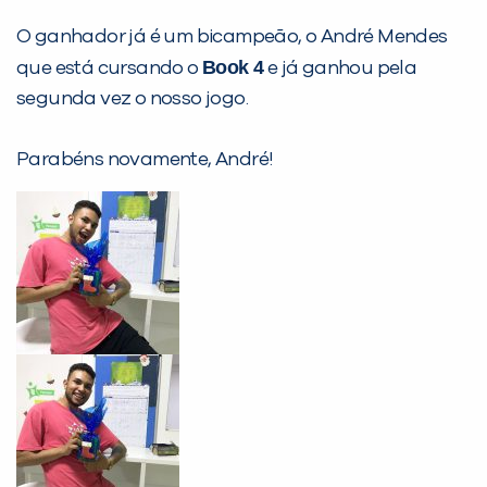
Não encontramos nenhuma unidade
O ganhador já é um bicampeão, o André Mendes
inFlux nesta cidade ou bairro que
Book 4
que está cursando o
e já ganhou pela
você digitou.
segunda vez o nosso jogo.
Parabéns novamente, André!
Preencha com seus dados abaixo e
já vamos te colocar em contato
com a
: