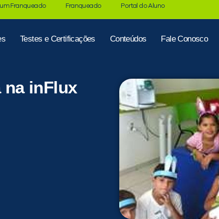
 um Franqueado
Franqueado
Portal do Aluno
es
Testes e Certificações
Conteúdos
Fale Conosco
na inFlux