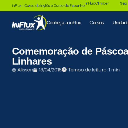
inFlux Climber
Seja
inFlux - Curso de Inglês e Curso de Espanhol
Conheça a inFlux
Cursos
Unidad
Comemoração de Páscoa 
Linhares
Tempo de leitura:
Alisson
13/04/2015