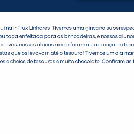
ui na inFlux Linhares. Tivemos uma gincana superespec
ficou toda enfeitada para as brincadeiras, e nossos alu
s ovos, nossos alunos ainda foram a uma caça ao teso
istas que os levavam até o tesouro! Tivemos um dia mar
es e cheios de tesouros e muito chocolate! Confiram as f