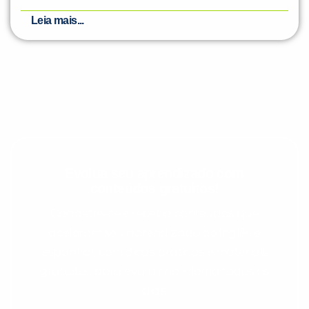
Leia mais...
Evolua seu aprendizado com
conteúdos gratuitos!
Cadastre-se e receba conteúdos que
aceleram seu aprendizado de inglês e
espanhol, com dicas práticas e materiais
gratuitos para evoluir no idioma todos os
dias.