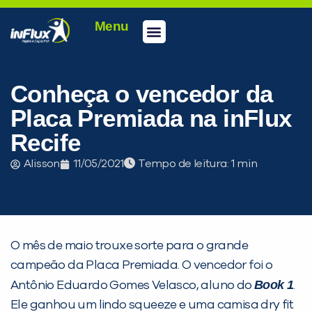
Menu
Conheça a inFlux
Testes e Certificações
Fale Conosco
Portal do aluno
inFlux Climber
Seja um franqueado
Conheça o vencedor da
Placa Premiada na inFlux
Recife
Alisson
11/05/2021
Tempo de leitura:
PEÇA UMA DEMONSTRAÇÃO DE MÉTODO
O mês de maio trouxe sorte para o grande
campeão da Placa Premiada. O vencedor foi o
Book 1
Antônio Eduardo Gomes Velasco, aluno do
.
Desculpe!
Ele ganhou um lindo squeeze e uma camisa dry fit