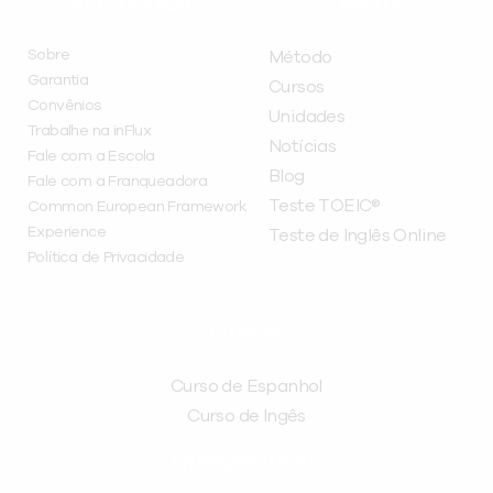
INSTITUCIONAL
A INFLUX
Sobre
Método
Garantia
Cursos
Convênios
Unidades
Trabalhe na inFlux
Notícias
Fale com a Escola
Blog
Fale com a Franqueadora
Teste TOEIC®
Common European Framework
Experience
Teste de Inglês Online
Política de Privacidade
CURSOS
Curso de Espanhol
Curso de Ingês
FRANQUEADORA