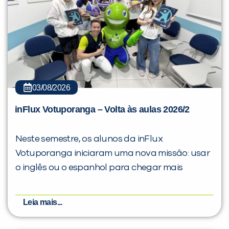
Você é aluno inFlux?
03/08/2026
Sim
Não
inFlux Votuporanga – Volta às aulas 2026/2
Neste semestre, os alunos da inFlux
Votuporanga iniciaram uma nova missão: usar
o inglês ou o espanhol para chegar mais
VOLTAR
Leia mais...