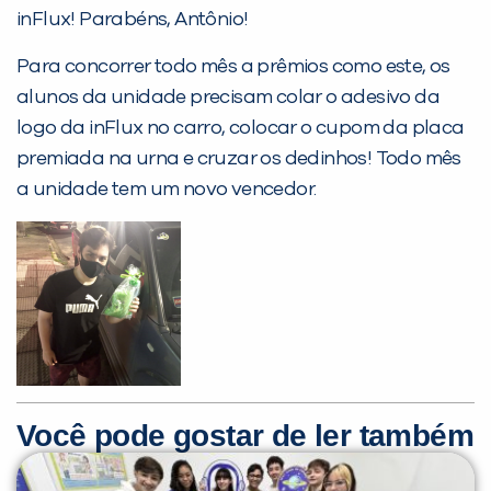
Não encontramos nenhuma unidade
inFlux! Parabéns, Antônio!
inFlux nesta cidade ou bairro que
você digitou.
Para concorrer todo mês a prêmios como este, os
alunos da unidade precisam colar o adesivo da
logo da inFlux no carro, colocar o cupom da placa
premiada na urna e cruzar os dedinhos! Todo mês
a unidade tem um novo vencedor.
Preencha com seus dados abaixo e
já vamos te colocar em contato
com a
:
Você pode gostar de ler também