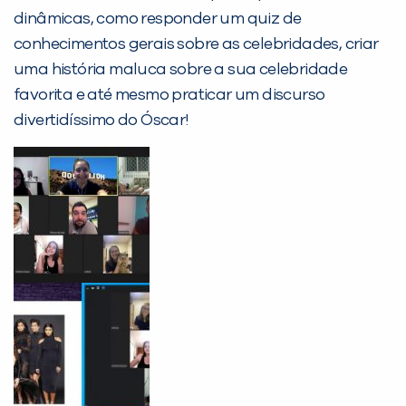
dinâmicas, como responder um quiz de
Não encontramos nenhuma unidade
conhecimentos gerais sobre as celebridades, criar
inFlux nesta cidade ou bairro que
uma história maluca sobre a sua celebridade
você digitou.
favorita e até mesmo praticar um discurso
divertidíssimo do Óscar!
Preencha com seus dados abaixo e
já vamos te colocar em contato
com a
: