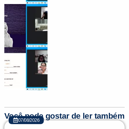
Você é aluno inFlux?
Sim
Não
VOLTAR
Você pode gostar de ler também
07/08/2026