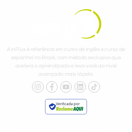
A inFlux é referência em curso de inglês e curso de
espanhol no Brasil, com método exclusivo que
acelera o aprendizado e leva você ao nível
avançado mais rápido.
Verificada por
INSTITUCIONAL
A INFLUX