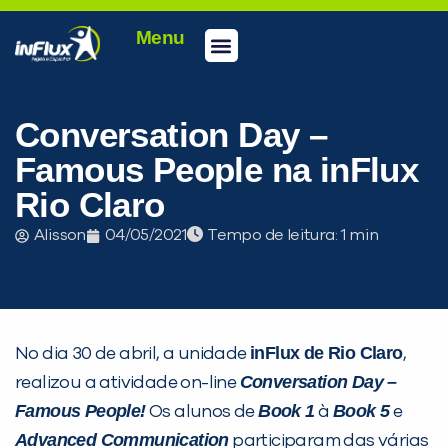
Menu
Conheça a inFlux
Testes e Certificações
Fale Conosco
Portal do aluno
inFlux Climber
Seja um franqueado
Conversation Day –
Famous People na inFlux
Rio Claro
Alisson
04/05/2021
Tempo de leitura:
inFlux de Rio Claro
No dia 30 de abril, a unidade
,
PEÇA UMA DEMONSTRAÇÃO DE MÉTODO
Conversation Day –
realizou a atividade on-line
Famous People!
Book 1
Book 5
Os alunos de
à
e
Advanced Communication
participaram das várias
Desculpe!